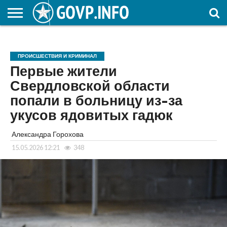
НОВОСТИ
ОБЩЕСТВО
ЭКОНОМИКА
ПОЛИТИКА
ПРОИСШЕСТВИЯ
НАУКА И
КУЛЬТУРА
ЖКХ
СПОРТ
АВТОРСКОЕ
ИНТЕРЕСНОЕ
ОБРАЗОВАНИЕ
ПРОИСШЕСТВИЯ И КРИМИНАЛ
Первые жители
Свердловской области
попали в больницу из-за
укусов ядовитых гадюк
Александра Горохова
15.05.2026 12:21
348