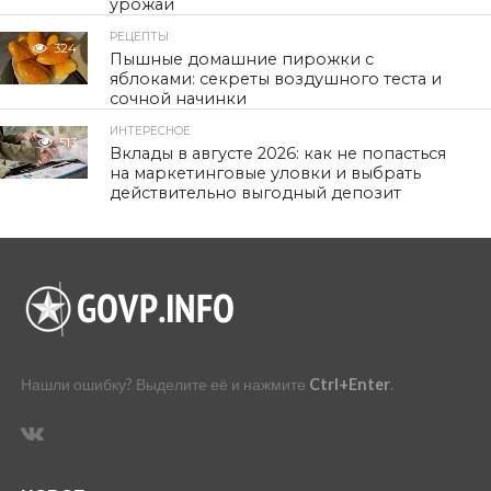
урожай
РЕЦЕПТЫ
324
Пышные домашние пирожки с
яблоками: секреты воздушного теста и
сочной начинки
ИНТЕРЕСНОЕ
513
Вклады в августе 2026: как не попасться
на маркетинговые уловки и выбрать
действительно выгодный депозит
Нашли ошибку? Выделите её и нажмите
Ctrl+Enter
.