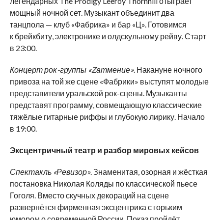
легендарных The Prodigy Leeroy Thornhill отыграет
мощный ночной сет. Музыкант объединит два
танцпола — клуб «Фабрика» и бар «Ц». Готовимся
к брейкбиту, электронике и олдскульному рейву. Старт
в 23:00.
Концерт рок-группы «Zатмение»
. Накануне ночного
привоза на той же сцене «Фабрики» выступят молодые
представители уральской рок-сцены. Музыканты
представят программу, совмещающую классические
тяжёлые гитарные риффы и глубокую лирику. Начало
в 19:00.
Эксцентричный театр и разбор мировых кейсов
Спектакль «Ревизор»
. Знаменитая, озорная и жёсткая
постановка Николая Коляды по классической пьесе
Гоголя. Вместо скучных декораций на сцене
развернётся фирменная эксцентрика с горьким
юмором о современной России. Показ пройдёт