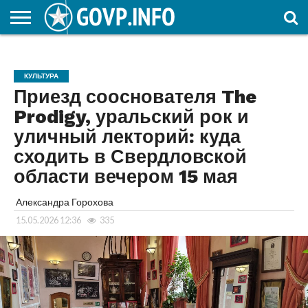
НОВОСТИ
ОБЩЕСТВО
ЭКОНОМИКА
ПОЛИТИКА
ПРОИСШЕСТВИЯ
НАУКА И
КУЛЬТУРА
ЖКХ
СПОРТ
АВТОРСКОЕ
ИНТЕРЕСНОЕ
ОБРАЗОВАНИЕ
КУЛЬТУРА
Приезд сооснователя The
Prodigy, уральский рок и
уличный лекторий: куда
сходить в Свердловской
области вечером 15 мая
Александра Горохова
15.05.2026 12:36
335