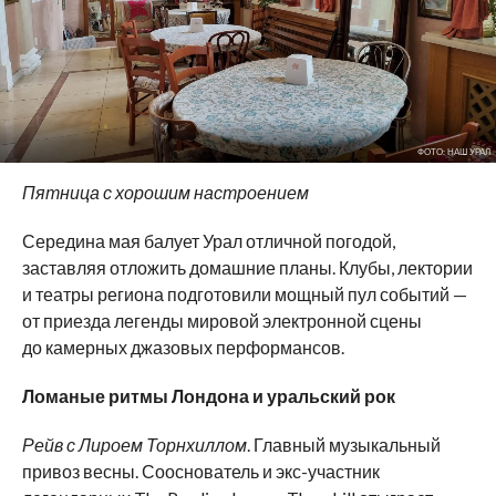
ФОТО: НАШ УРАЛ
Пятница с хорошим настроением
Середина мая балует Урал отличной погодой,
заставляя отложить домашние планы. Клубы, лектории
и театры региона подготовили мощный пул событий —
от приезда легенды мировой электронной сцены
до камерных джазовых перформансов.
Ломаные ритмы Лондона и уральский рок
Рейв с Лироем Торнхиллом
. Главный музыкальный
привоз весны. Сооснователь и экс-участник