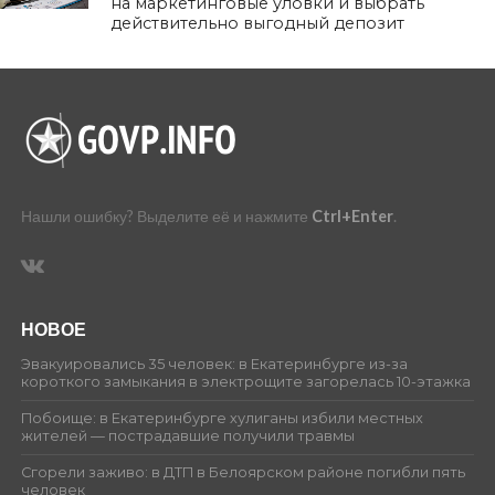
на маркетинговые уловки и выбрать
действительно выгодный депозит
Нашли ошибку? Выделите её и нажмите
Ctrl+Enter
.
НОВОЕ
Эвакуировались 35 человек: в Екатеринбурге из-за
короткого замыкания в электрощите загорелась 10-этажка
Побоище: в Екатеринбурге хулиганы избили местных
жителей — пострадавшие получили травмы
Сгорели заживо: в ДТП в Белоярском районе погибли пять
человек