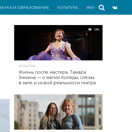
НАУКА И ОБРАЗОВАНИЕ
КУЛЬТУРА
ЖКХ
СПОРТ
АВ
1.8K
КУЛЬТУРА
Жизнь после мастера. Тамара
Зимина — о магии Коляды, слёзах
в зале и новой реальности театра
1.5K