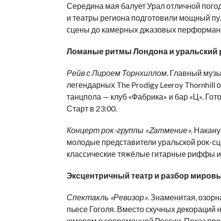
Середина мая балует Урал отличной погод
и театры региона подготовили мощный пу
сцены до камерных джазовых перформан
Ломаные ритмы Лондона и уральский 
Рейв с Лироем Торнхиллом
. Главный муз
легендарных The Prodigy Leeroy Thornhill
танцпола — клуб «Фабрика» и бар «Ц». Гот
Старт в 23:00.
Концерт рок-группы «Zатмение»
. Накан
молодые представители уральской рок-с
классические тяжёлые гитарные риффы и г
Эксцентричный театр и разбор мировы
Спектакль «Ревизор»
. Знаменитая, озор
пьесе Гоголя. Вместо скучных декораций 
юмором о современной России. Показ прой