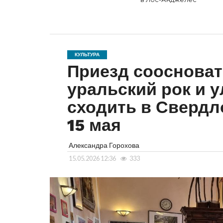
КУЛЬТУРА
Приезд соосноват
уральский рок и 
сходить в Свердл
15 мая
Александра Горохова
15.05.2026 12:36
333