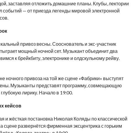
ой, заставляя отложить домашние планы. Клубы, лектории
л событий — от приезда легенды мировой электронной
сов.
рок
ыкальный привоз весны. Сооснователь и экс-участник
 отыграет мощный ночной сет. Музыкант объединит два
овимся к брейкбиту, электронике и олдскульному рейву.
уне ночного привоза на той же сцене «Фабрики» выступят
цены. Музыканты представят программу, совмещающую
лубокую лирику. Начало в 19:00.
х кейсов
ная и жёсткая постановка Николая Коляды по классической
на сцене развернётся фирменная эксцентрика с горьким
дёт в «Коляда-театре» в 19:00.