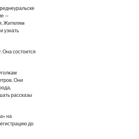
Среднеуральске
ме —
я. Жителям
 и узнать
. Она состоится
уголкам
етров. Они
рода,
шать рассказы
а» на
регистрацию до