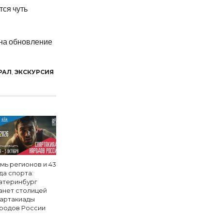
тся чуть
на
обновление
РАЛ
,
ЭКСКУРСИЯ
мь регионов и 43
да спорта:
атеринбург
анет столицей
артакиады
родов России