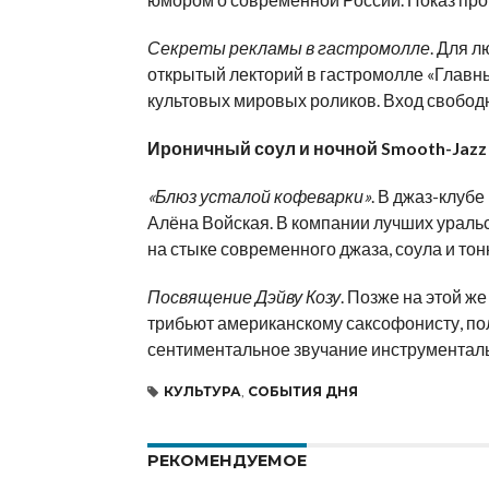
Секреты рекламы в гастромолле
. Для 
открытый лекторий в гастромолле «Главн
культовых мировых роликов. Вход свободны
Ироничный соул и ночной Smooth-Jazz
«Блюз усталой кофеварки»
. В джаз-клуб
Алёна Войская. В компании лучших ураль
на стыке современного джаза, соула и тонк
Посвящение Дэйву Козу
. Позже на этой ж
трибьют американскому саксофонисту, пол
сентиментальное звучание инструментальн
КУЛЬТУРА
,
СОБЫТИЯ ДНЯ
РЕКОМЕНДУЕМОЕ