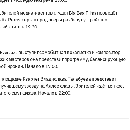
любителей медиа-ивентов студия Big Bag Films проведёт
ый». Режиссёры и продюсеры разберут устройство
й, старт в 19:30.
е EverJazz выступит самобытная вокалистка и композитор
ских мастеров она представит программу, балансирующую
ой иронии. Начало в 19:00.
е площадке Квартет Владислава Талабуева представит
учившему звезду на Аллее славы. Зрителей ждёт мягкое,
ого смут-джаза. Начало в 22:00.