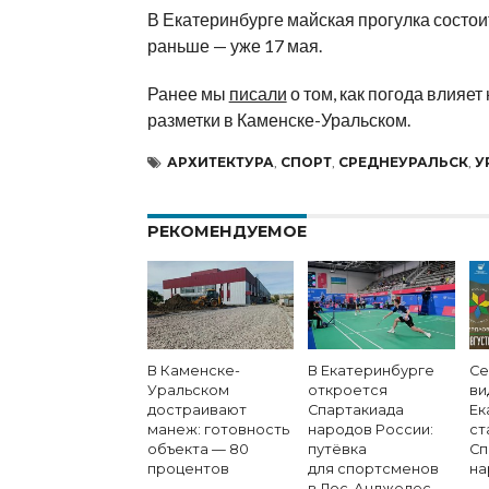
В Екатеринбурге майская прогулка состои
раньше — уже 17 мая.
Ранее мы
писали
о том,
как погода влияет 
разметки в
Каменске-Уральском.
АРХИТЕКТУРА
,
СПОРТ
,
СРЕДНЕУРАЛЬСК
,
У
РЕКОМЕНДУЕМОЕ
В Каменске-
В Екатеринбурге
Се
Уральском
откроется
ви
достраивают
Спартакиада
Ек
манеж: готовность
народов России:
ст
объекта — 80
путёвка
Сп
процентов
для спортсменов
на
в Лос-Анджелес