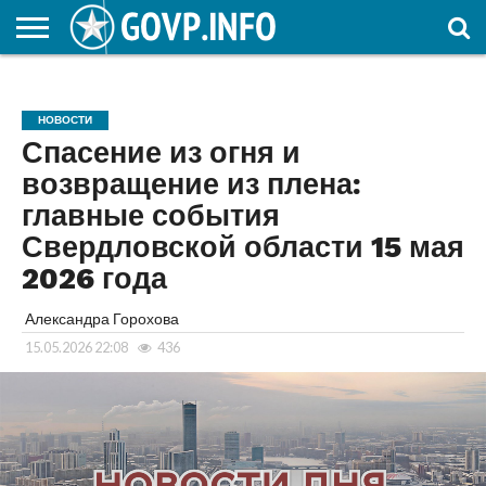
НОВОСТИ
ОБЩЕСТВО
ЭКОНОМИКА
ПОЛИТИКА
ПРОИСШЕСТВИЯ
НАУКА И
КУЛЬТУРА
ЖКХ
СПОРТ
АВТОРСКОЕ
ИНТЕРЕСНОЕ
ОБРАЗОВАНИЕ
НОВОСТИ
Спасение из огня и
возвращение из плена:
главные события
Свердловской области 15 мая
2026 года
Александра Горохова
15.05.2026 22:08
436