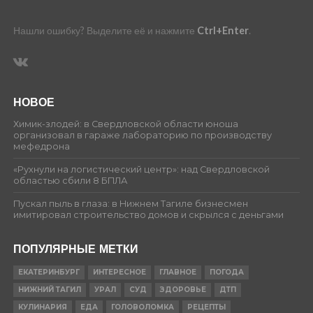
Нашли ошибку? Выделите её и нажмите
Ctrl+Enter
.
НОВОЕ
Химик-злодей: в Свердловской области юноша
организовал в гараже лабораторию по производству
мефедрона
«Рухнули на логистический центр»: над Свердловской
областью сбили 8 БПЛА
Пускал пыль в глаза: в Нижнем Тагиле бизнесмен
имитировал строительство домов и скрылся с деньгами
ПОПУЛЯРНЫЕ МЕТКИ
ЕКАТЕРИНБУРГ
ИНТЕРЕСНОЕ
ГЛАВНОЕ
ПОГОДА
НИЖНИЙ ТАГИЛ
УРАЛ
СУД
ЗДОРОВЬЕ
ДТП
КУЛИНАРИЯ
ЕДА
ГОЛОВОЛОМКА
РЕЦЕПТЫ