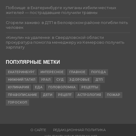
Побоище: в Екатеринбурге хулиганы избили местных
жителей — пострадавшие получили травмы
Сгорели заживо: в ДТП в Белоярском районе погибли пять
человек
«Кинули» на удаленке: в Свердловской области
прокуратура помогла менеджеру из Кемерово получить
зарплату
ПОПУЛЯРНЫЕ МЕТКИ
ЕКАТЕРИНБУРГ
ИНТЕРЕСНОЕ
ГЛАВНОЕ
ПОГОДА
НИЖНИЙ ТАГИЛ
УРАЛ
СУД
ЗДОРОВЬЕ
ДТП
КУЛИНАРИЯ
ЕДА
ГОЛОВОЛОМКА
РЕЦЕПТЫ
ПРАВОПИСАНИЕ
ДЕТИ
РЕЦЕПТ
АСТРОЛОГИЯ
ПОЖАР
ГОРОСКОП
О САЙТЕ
РЕДАКЦИОННАЯ ПОЛИТИКА