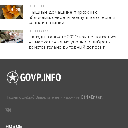
РЕЦЕПТЫ
311
Пышные домашние пирожки с
яблоками: секреты воздушного теста и
сочной начинки
ИНТЕРЕСНОЕ
492
Вклады в августе 2026: как не попасться
на маркетинговые уловки и выбрать
действительно выгодный депозит
Нашли ошибку? Выделите её и нажмите
Ctrl+Enter
.
НОВОЕ