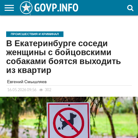
НОВОСТИ
ОБЩЕСТВО
ЭКОНОМИКА
ПОЛИТИКА
ПРОИСШЕСТВИЯ
НАУКА И
КУЛЬТУРА
ЖКХ
СПОРТ
АВТОРСКОЕ
ИНТЕРЕСНОЕ
ОБРАЗОВАНИЕ
ПРОИСШЕСТВИЯ И КРИМИНАЛ
В Екатеринбурге соседи
женщины с бойцовскими
собаками боятся выходить
из квартир
Евгений Смышляев
16.05.2026 09:56
302