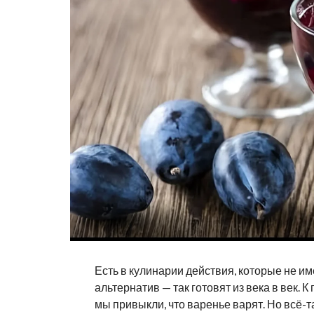
Есть в кулинарии действия, которые не и
альтернатив — так готовят из века в век. К
мы привыкли, что варенье варят. Но всё-та