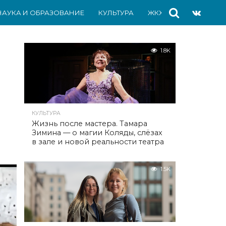
НАУКА И ОБРАЗОВАНИЕ
КУЛЬТУРА
ЖКХ
СПОРТ
АВ
1.8K
КУЛЬТУРА
Жизнь после мастера. Тамара
Зимина — о магии Коляды, слёзах
в зале и новой реальности театра
1.5K