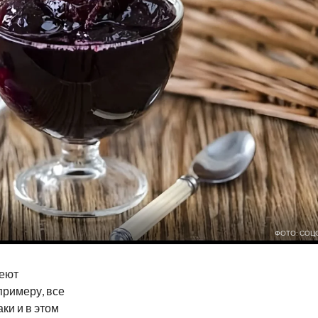
ФОТО: СОЦ
меют
 примеру, все
ки и в этом