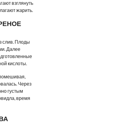
гают взглянуть
лагают жарить.
РЕНОЕ
з слив. Плоды
ми. Далее
одготовленные
ной кислоты.
 помешивая,
овалась. Через
чно густым
овидла, время
ВА