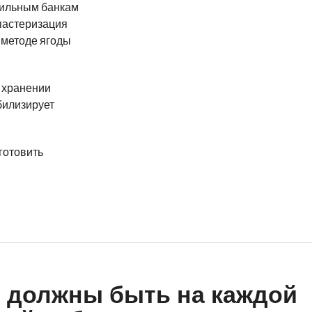
рильным банкам
пастеризация
м методе ягоды
 хранении
билизирует
иготовить
е должны быть на каждой