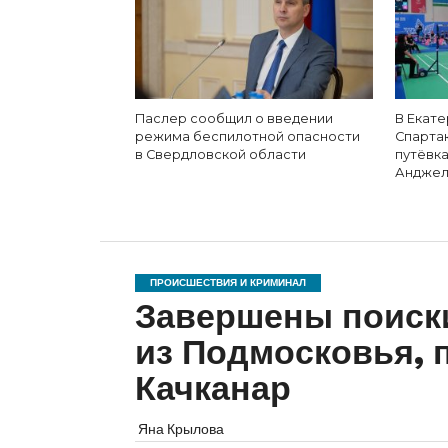
Паслер сообщил о введении
В Екат
режима беспилотной опасности
Спарта
в Свердловской области
путёвка
Андже
ПРОИСШЕСТВИЯ И КРИМИНАЛ
Завершены поиски
из Подмосковья, 
Качканар
Яна Крылова