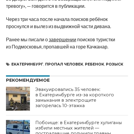
тревогу», — говорится в публикации.
Через три часа после начала поисков ребёнок
проснулся и вылез из выдвижной части дивана.
Ранее мы писали о
завершении
поисков туристки
из Подмосковья, пропавшей на горе Качканар.
ЕКАТЕРИНБУРГ
,
ПРОПАЛ ЧЕЛОВЕК
,
РЕБЕНОК
,
РОЗЫСК
РЕКОМЕНДУЕМОЕ
Эвакуировались 35 человек:
в Екатеринбурге из-за короткого
замыкания в электрощите
загорелась 10-этажка
Побоище: в Екатеринбурге хулиганы
избили местных жителей —
пострадавшие получили травмы