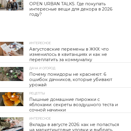
1.5K
OPEN URBAN TALKS. Где покупать
интересные вещи для декора в 2026
году?
ИНТЕРЕСНОЕ
336
Августовские перемены в ЖКХ: что
изменилось в квитанциях и как не
переплатить за коммуналку
ДАЧА И ОГОРОД
333
Почему помидоры не краснеют: 6
ошибок дачников, которые убивают
урожай
РЕЦЕПТЫ
311
Пышные домашние пирожки с
яблоками: секреты воздушного теста и
сочной начинки
ИНТЕРЕСНОЕ
504
Вклады в августе 2026: как не попасться
на маркетинговые уловки и выбрать