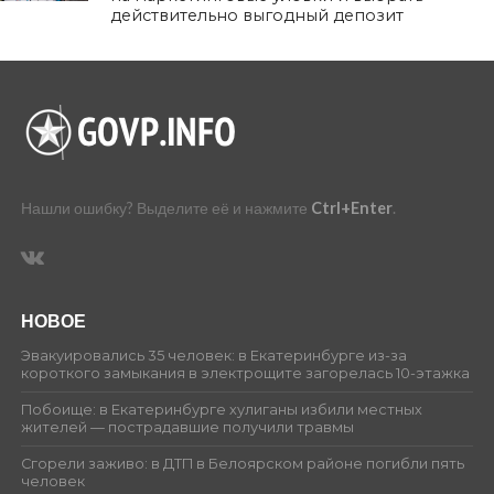
действительно выгодный депозит
Нашли ошибку? Выделите её и нажмите
Ctrl+Enter
.
НОВОЕ
Эвакуировались 35 человек: в Екатеринбурге из-за
короткого замыкания в электрощите загорелась 10-этажка
Побоище: в Екатеринбурге хулиганы избили местных
жителей — пострадавшие получили травмы
Сгорели заживо: в ДТП в Белоярском районе погибли пять
человек