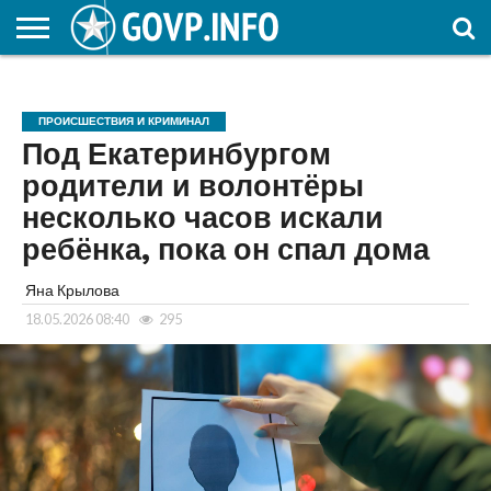
НОВОСТИ
ОБЩЕСТВО
ЭКОНОМИКА
ПОЛИТИКА
ПРОИСШЕСТВИЯ
НАУКА И
КУЛЬТУРА
ЖКХ
СПОРТ
АВТОРСКОЕ
ИНТЕРЕСНОЕ
ОБРАЗОВАНИЕ
ПРОИСШЕСТВИЯ И КРИМИНАЛ
Под Екатеринбургом
родители и волонтёры
несколько часов искали
ребёнка, пока он спал дома
Яна Крылова
18.05.2026 08:40
295