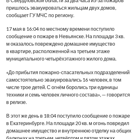
В Свердловской области за два часа из-за пожаров
пришлось эвакуироваться жильцам двух домов,
сообщает ГУ МЧС по региону.
17 мая в 16:04 по местному времени поступило
сообщение о пожаре в Невьянске. На площади 3 кв.
м оказалось повреждено домашнее имущество
в квартире, расположенной на третьем этаже
муниципального четырёхэтажного жилого дома.
«До прибытия пожарно-спасательных подразделений
самостоятельно эвакуировались 16 человек, в том
числе трое детей. С огнём боролись три единицы
техники и семь человек личного состава», — говорится
в релизе.
В этот же день в 18:04 поступило сообщение о пожаре
в Екатеринбурге. На площади 20 кв. м огонь повредил
домашнее имущество и внутреннюю отделку на общих
балконах на третьем, четвёртом и пятом этажах