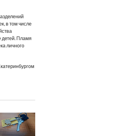
разделений
к, в том числе
йства
е детей. Пламя
ека личного
 Екатеринбургом