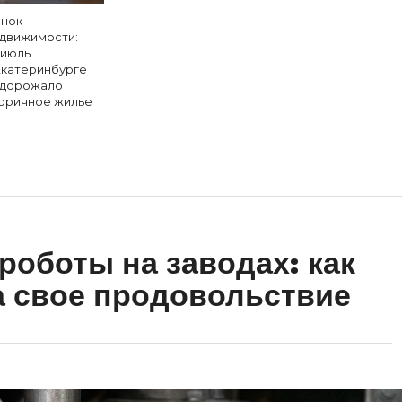
нок
движимости:
 июль
Екатеринбурге
дорожало
оричное жилье
роботы на заводах: как
а свое продовольствие