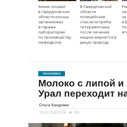
Химик-злодей:
В Свердловской
Ры
в Свердловской
области
не
области юноша
полицейские
за
организовал
спасли ястреба-
в 
в гараже
тетеревятника:
по
лабораторию
после лечения
вт
по производству
хищник вернется в
мефедрона
дикую природу
ЭКОНОМИКА
Молоко с липой и 
Урал переходит н
Ольга Хандожко
18.05.2026 07:36
345