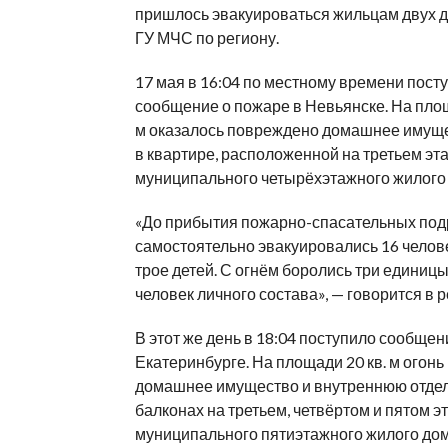
пришлось эвакуироваться жильцам двух 
ГУ МЧС по региону.
17 мая в 16:04 по местному времени пост
сообщение о пожаре в Невьянске. На площ
м оказалось повреждено домашнее имущ
в квартире, расположенной на третьем эт
муниципального четырёхэтажного жилого
«До прибытия пожарно-спасательных под
самостоятельно эвакуировались 16 челове
трое детей. С огнём боролись три единицы
человек личного состава», — говорится в р
В этот же день в 18:04 поступило сообщен
Екатеринбурге. На площади 20 кв. м огон
домашнее имущество и внутреннюю отдел
балконах на третьем, четвёртом и пятом э
муниципального пятиэтажного жилого до