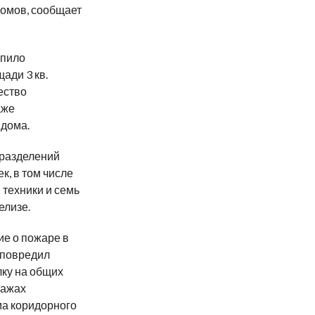
домов, сообщает
упило
ади 3 кв.
ество
аже
 дома.
разделений
к, в том числе
 техники и семь
елизе.
ие о пожаре в
ь повредил
ку на общих
тажах
ма коридорного