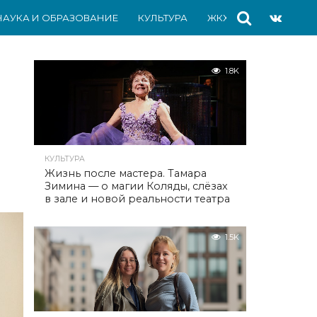
НАУКА И ОБРАЗОВАНИЕ
КУЛЬТУРА
ЖКХ
СПОРТ
АВ
1.8K
КУЛЬТУРА
Жизнь после мастера. Тамара
Зимина — о магии Коляды, слёзах
в зале и новой реальности театра
1.5K