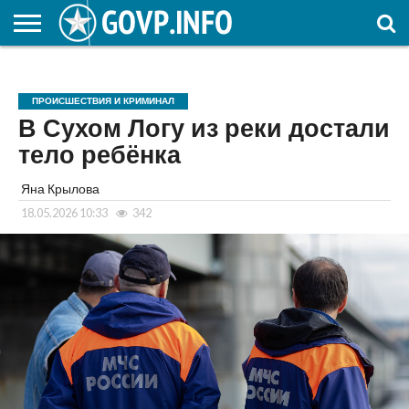
НОВОСТИ
ОБЩЕСТВО
ЭКОНОМИКА
ПОЛИТИКА
ПРОИСШЕСТВИЯ
НАУКА И
КУЛЬТУРА
ЖКХ
СПОРТ
АВТОРСКОЕ
ИНТЕРЕСНОЕ
ОБРАЗОВАНИЕ
ПРОИСШЕСТВИЯ И КРИМИНАЛ
В Сухом Логу из реки достали
тело ребёнка
Яна Крылова
18.05.2026 10:33
342