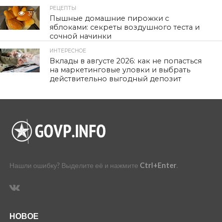
РЕЦЕПТЫ
311
Пышные домашние пирожки с
яблоками: секреты воздушного теста и
сочной начинки
ИНТЕРЕСНОЕ
505
Вклады в августе 2026: как не попасться
на маркетинговые уловки и выбрать
действительно выгодный депозит
Нашли ошибку? Выделите её и нажмите
Ctrl+Enter
.
НОВОЕ