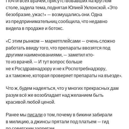
Почти всех врачей, присутствовавших на круглом
столе, задела тема, поднятая Юлией Уклонской. «Это
безобразие, ужас!» — возмущались они. Одна
из предпринимательниц сообщила, что недавно
видела в продаже и ботокс.
«С этим рынком — маркетплейсами — очень сложно
работать ввиду того, что препараты ввозятся под
другими наименованиями, — заметил кто-
то из врачей. — И тут вопрос больше
не к Росздравнадзору и не к Роспотребнадзору,
а к таможне, которая проверяет препараты на въезде».
Что ж, будем надеяться, что у многих прекрасных дам
разум всё же возобладает над желанием быть
красивой любой ценой.
Ранее мы
писали
о том, почему в бикини забирали
в милицию, а джинсы прятали под платьем — гид
по советским запретам.