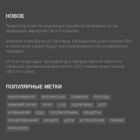
НОВОЕ
Транспортная прокуратура провела проверку из-за
задержек авиарейсов в Кольцово
Важный Указ Дениса Паслера: обращения участников СВО
и членов их семей будут рассматриваться в ускоренном
порядке
Итоги полугодия: прокуратура Свердловской области
обязала чиновников выплатить 200 семьям участников
СВО пособия
ПОПУЛЯРНЫЕ МЕТКИ
ЕКАТЕРИНБУРГ
ИНТЕРЕСНОЕ
ГЛАВНОЕ
ПОГОДА
НИЖНИЙ ТАГИЛ
УРАЛ
СУД
ЗДОРОВЬЕ
ДТП
КУЛИНАРИЯ
ЕДА
ГОЛОВОЛОМКА
РЕЦЕПТЫ
ПРАВОПИСАНИЕ
РЕЦЕПТ
ДЕТИ
АСТРОЛОГИЯ
ПОЖАР
ГОРОСКОП