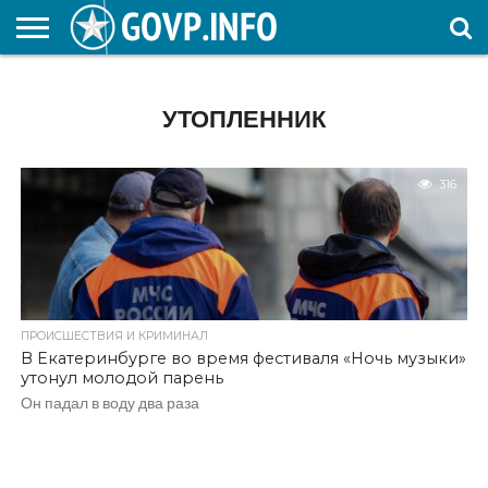
НОВОСТИ
ОБЩЕСТВО
ЭКОНОМИКА
ПОЛИТИКА
ПРОИСШЕСТВИЯ
НАУКА И
КУЛЬТУРА
ЖКХ
СПОРТ
АВТОРСКОЕ
ИНТЕРЕСНОЕ
ОБРАЗОВАНИЕ
УТОПЛЕННИК
316
ПРОИСШЕСТВИЯ И КРИМИНАЛ
В Екатеринбурге во время фестиваля «Ночь музыки»
утонул молодой парень
Он падал в воду два раза