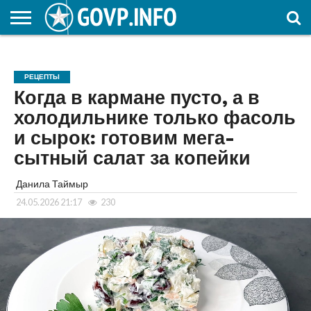
НОВОСТИ
ОБЩЕСТВО
ЭКОНОМИКА
ПОЛИТИКА
ПРОИСШЕСТВИЯ
НАУКА И
КУЛЬТУРА
ЖКХ
СПОРТ
АВТОРСКОЕ
ИНТЕРЕСНОЕ
ОБРАЗОВАНИЕ
РЕЦЕПТЫ
Когда в кармане пусто, а в
холодильнике только фасоль
и сырок: готовим мега-
сытный салат за копейки
Данила Таймыр
24.05.2026 21:17
230