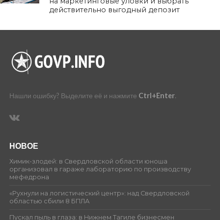
на маркетинговые уловки и выбрать
действительно выгодный депозит
Нашли ошибку? Выделите её и нажмите
Ctrl+Enter
.
НОВОЕ
Химик-злодей: в Свердловской области юноша
организовал в гараже лабораторию по производству
мефедрона
«Рухнули на логистический центр»: над Свердловской
областью сбили 8 БПЛА
Пускал пыль в глаза: в Нижнем Тагиле бизнесмен