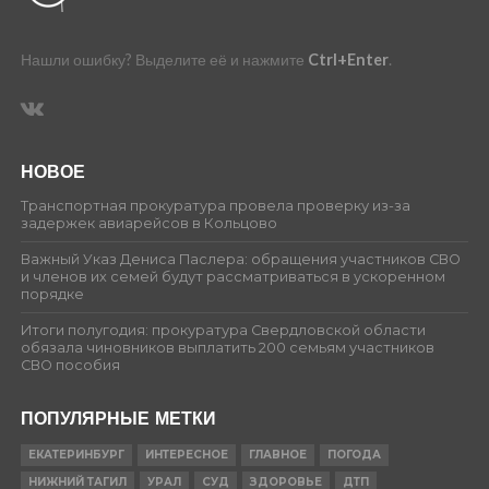
Нашли ошибку? Выделите её и нажмите
Ctrl+Enter
.
НОВОЕ
Транспортная прокуратура провела проверку из-за
задержек авиарейсов в Кольцово
Важный Указ Дениса Паслера: обращения участников СВО
и членов их семей будут рассматриваться в ускоренном
порядке
Итоги полугодия: прокуратура Свердловской области
обязала чиновников выплатить 200 семьям участников
СВО пособия
ПОПУЛЯРНЫЕ МЕТКИ
ЕКАТЕРИНБУРГ
ИНТЕРЕСНОЕ
ГЛАВНОЕ
ПОГОДА
НИЖНИЙ ТАГИЛ
УРАЛ
СУД
ЗДОРОВЬЕ
ДТП