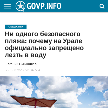
НОВОСТИ
ОБЩЕСТВО
ЭКОНОМИКА
ПОЛИТИКА
ПРОИСШЕСТВИЯ
НАУКА И
КУЛЬТУРА
ЖКХ
СПОРТ
АВТОРСКОЕ
ИНТЕРЕСНОЕ
ОБРАЗОВАНИЕ
ОБЩЕСТВО
Ни одного безопасного
пляжа: почему на Урале
официально запрещено
лезть в воду
Евгений Смышляев
25.05.2026 12:52
554