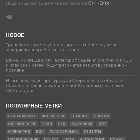
Нашли ошибку? Выделите её и нажмите
Ctrl+Enter
.
НОВОЕ
Транспортная прокуратура провела проверку из-за
задержек авиарейсов в Кольцово
Важный Указ Дениса Паслера: обращения участников СВО
и членов их семей будут рассматриваться в ускоренном
порядке
Итоги полугодия: прокуратура Свердловской области
обязала чиновников выплатить 200 семьям участников
СВО пособия
ПОПУЛЯРНЫЕ МЕТКИ
ЕКАТЕРИНБУРГ
ИНТЕРЕСНОЕ
ГЛАВНОЕ
ПОГОДА
НИЖНИЙ ТАГИЛ
УРАЛ
СУД
ЗДОРОВЬЕ
ДТП
КУЛИНАРИЯ
ЕДА
ГОЛОВОЛОМКА
РЕЦЕПТЫ
ПРАВОПИСАНИЕ
РЕЦЕПТ
ДЕТИ
АСТРОЛОГИЯ
ПОЖАР