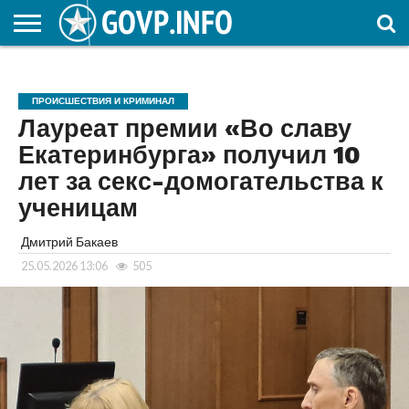
НОВОСТИ
ОБЩЕСТВО
ЭКОНОМИКА
ПОЛИТИКА
ПРОИСШЕСТВИЯ
НАУКА И
КУЛЬТУРА
ЖКХ
СПОРТ
АВТОРСКОЕ
ИНТЕРЕСНОЕ
ОБРАЗОВАНИЕ
ПРОИСШЕСТВИЯ И КРИМИНАЛ
Лауреат премии «Во славу
Екатеринбурга» получил 10
лет за секс-домогательства к
ученицам
Дмитрий Бакаев
25.05.2026 13:06
505