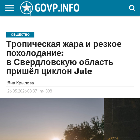
НОВОСТИ
ОБЩЕСТВО
ЭКОНОМИКА
ПОЛИТИКА
ПРОИСШЕСТВИЯ
НАУКА И
КУЛЬТУРА
ЖКХ
СПОРТ
АВТОРСКОЕ
ИНТЕРЕСНОЕ
ОБРАЗОВАНИЕ
ОБЩЕСТВО
Тропическая жара и резкое
похолодание:
в Свердловскую область
пришёл циклон Jule
Яна Крылова
26.05.2026 08:37
308