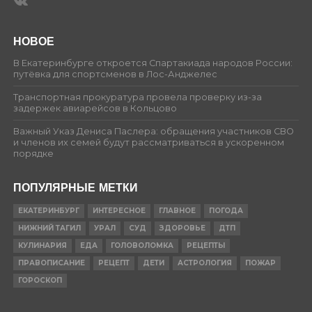
НОВОЕ
В Екатеринбурге откроется Спартакиада народов России:
путёвка для спортсменов в Лос-Анджелес
Транспортная прокуратура провела проверку из-за
задержек авиарейсов в Кольцово
Важный Указ Дениса Паслера: обращения участников СВО
и членов их семей будут рассматриваться в ускоренном
порядке
ПОПУЛЯРНЫЕ МЕТКИ
ЕКАТЕРИНБУРГ
ИНТЕРЕСНОЕ
ГЛАВНОЕ
ПОГОДА
НИЖНИЙ ТАГИЛ
УРАЛ
СУД
ЗДОРОВЬЕ
ДТП
КУЛИНАРИЯ
ЕДА
ГОЛОВОЛОМКА
РЕЦЕПТЫ
ПРАВОПИСАНИЕ
РЕЦЕПТ
ДЕТИ
АСТРОЛОГИЯ
ПОЖАР
ГОРОСКОП