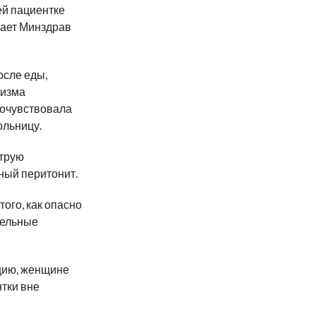
ей пациентке
щает Минздрав
осле еды,
низма
почувствовала
ольницу.
трую
ный перитонит.
ого, как опасно
тельные
цию, женщине
нтки вне