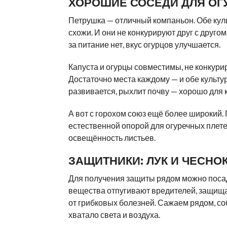
ХОРОШИЕ СОСЕДИ ДЛЯ ОГ
Петрушка — отличный компаньон. Обе куль
схожи. И они не конкурируют друг с друго
за питание нет, вкус огурцов улучшается.
Капуста и огурцы совместимы, не конкурир
Достаточно места каждому — и обе культур
развивается, рыхлит почву — хорошо для 
А вот с горохом союз ещё более широкий. 
естественной опорой для огуречных плете
освещённость листьев.
ЗАЩИТНИКИ: ЛУК И ЧЕСНО
Для получения защиты рядом можно посад
вещества отпугивают вредителей, защища
от грибковых болезней. Сажаем рядом, со
хватало света и воздуха.