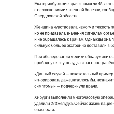
Екатеринбургские врачи помогли 48-летн
с осложнениями язвенной болезни, сооб
Свердловской области.
Женщина чувствовала изжогу и тяжесть п
но не придавала значения сигналам орга
и не обращалась к врачам. Однажды она 
сильную боль, её экстренно доставили в б
При обследовании медики обнаружили ос
прободную язву желудка и распространён
«Данный случай — показательный пример т
игнорировать даже, казалось бы, незначи
симптомы», — подчеркнули врачи.
Хирурги выполнили многочасовую опера
удалили 2/3 желудка. Сейчас жизнь пацие
опасности.