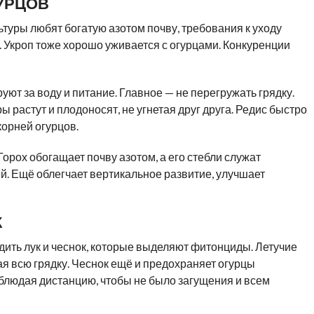
УРЦОВ
туры любят богатую азотом почву, требования к уходу
м. Укроп тоже хорошо уживается с огурцами. Конкуренции
уют за воду и питание. Главное — не перегружать грядку.
ы растут и плодоносят, не угнетая друг друга. Редис быстро
корней огурцов.
Горох обогащает почву азотом, а его стебли служат
й. Ещё облегчает вертикальное развитие, улучшает
К
ить лук и чеснок, которые выделяют фитонциды. Летучие
я всю грядку. Чеснок ещё и предохраняет огурцы
блюдая дистанцию, чтобы не было загущения и всем