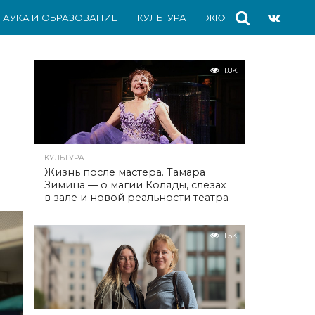
НАУКА И ОБРАЗОВАНИЕ
КУЛЬТУРА
ЖКХ
СПОРТ
АВ
1.8K
КУЛЬТУРА
Жизнь после мастера. Тамара
Зимина — о магии Коляды, слёзах
в зале и новой реальности театра
1.5K