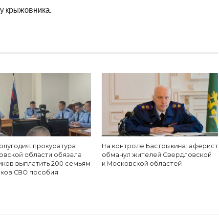
ку крыжовника.
олугодия: прокуратура
На контроле Бастрыкина: аферист
овской области обязала
обманул жителей Свердловской
иков выплатить 200 семьям
и Московской областей
иков СВО пособия