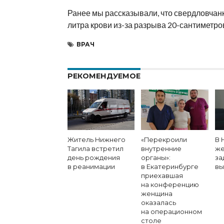
Ранее мы рассказывали, что свердловчан
литра крови из-за разрыва 20-сантиметро
ВРАЧ
РЕКОМЕНДУЕМОЕ
Житель Нижнего
«Перекроили
В 
Тагила встретил
внутренние
же
день рождения
органы»:
за
в реанимации
в Екатеринбурге
вы
приехавшая
на конференцию
женщина
оказалась
на операционном
столе