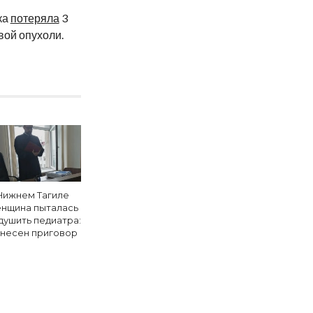
ка
потеряла
3
вой опухоли.
Нижнем Тагиле
нщина пыталась
душить педиатра:
несен приговор