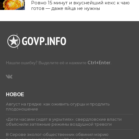
Ровно 15 минут и вкуснейший кекс к чаю
готов — даже яйца не нужны
Нашли ошибку? Выделите её и нажмите
Ctrl+Enter
.
НОВОЕ
Август на грядке: как оживить огурцы и продлить
плодоношение
«Дети часами сидят в укрытиях»: свердловские власти
объяснили затяжные режимы воздушной тревоги
В Серове эколог-общественник обвинил мэрию