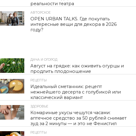
реальности театра
АВТОРСКОЕ
1.5K
OPEN URBAN TALKS. Где покупать
интересные вещи для декора в 2026
году?
ДАЧА И ОГОРОД
36
Август на грядке: как оживить огурцы и
продлить плодоношение
РЕЦЕПТЫ
59
Идеальный сметанник: рецепт
нежнейшего десерта с голубикой или
классический вариант
ЗДОРОВЬЕ
132
Комариные укусы чешутся часами:
аптечное средство за 50 рублей снимает
зуд за 2 минуты — и это не Фенистил
РЕЦЕПТЫ
98