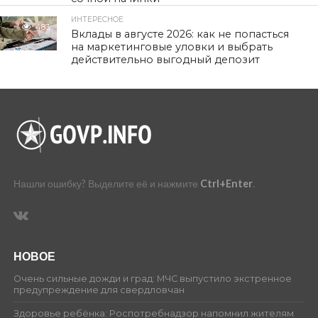
ИНТЕРЕСНОЕ
483
Вклады в августе 2026: как не попасться
на маркетинговые уловки и выбрать
действительно выгодный депозит
Нашли ошибку? Выделите её и нажмите
Ctrl+Enter
.
НОВОЕ
Очень сильные дожди и град: МЧС выпустило экстренное
предупреждение для свердловчан
Здоровье ребёнка: Роспотребнадзор напомнил жителям