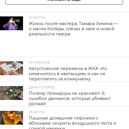
КУЛЬТУРА
1.8K
Жизнь после мастера. Тамара Зимина —
о магии Коляды, слёзах в зале и новой
реальности театра
ИНТЕРЕСНОЕ
327
Августовские перемены в ЖКХ: что
изменилось в квитанциях и как не
переплатить за коммуналку
ДАЧА И ОГОРОД
325
Почему помидоры не краснеют: 6
ошибок дачников, которые убивают
урожай
РЕЦЕПТЫ
306
Пышные домашние пирожки с
яблоками: секреты воздушного теста и
сочной начинки