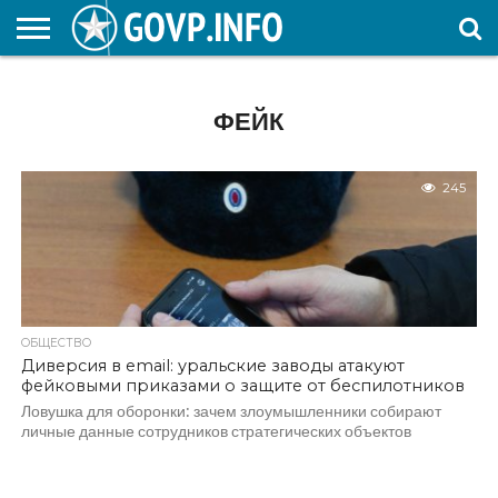
НОВОСТИ
ОБЩЕСТВО
ЭКОНОМИКА
ПОЛИТИКА
ПРОИСШЕСТВИЯ
НАУКА И
КУЛЬТУРА
ЖКХ
СПОРТ
АВТОРСКОЕ
ИНТЕРЕСНОЕ
ОБРАЗОВАНИЕ
ФЕЙК
245
ОБЩЕСТВО
Диверсия в email: уральские заводы атакуют
фейковыми приказами о защите от беспилотников
Ловушка для оборонки: зачем злоумышленники собирают
личные данные сотрудников стратегических объектов