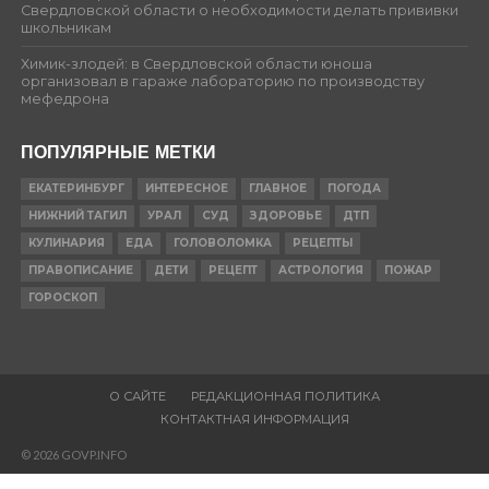
Свердловской области о необходимости делать прививки
школьникам
Химик-злодей: в Свердловской области юноша
организовал в гараже лабораторию по производству
мефедрона
ПОПУЛЯРНЫЕ МЕТКИ
ЕКАТЕРИНБУРГ
ИНТЕРЕСНОЕ
ГЛАВНОЕ
ПОГОДА
НИЖНИЙ ТАГИЛ
УРАЛ
СУД
ЗДОРОВЬЕ
ДТП
КУЛИНАРИЯ
ЕДА
ГОЛОВОЛОМКА
РЕЦЕПТЫ
ПРАВОПИСАНИЕ
ДЕТИ
РЕЦЕПТ
АСТРОЛОГИЯ
ПОЖАР
ГОРОСКОП
О САЙТЕ
РЕДАКЦИОННАЯ ПОЛИТИКА
КОНТАКТНАЯ ИНФОРМАЦИЯ
© 2026 GOVP.INFO