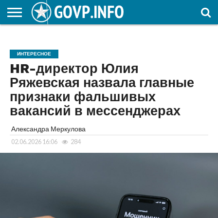
НОВОСТИ
ОБЩЕСТВО
ЭКОНОМИКА
ПОЛИТИКА
ПРОИСШЕСТВИЯ
НАУКА И
КУЛЬТУРА
ЖКХ
СПОРТ
АВТОРСКОЕ
ИНТЕРЕСНОЕ
ОБРАЗОВАНИЕ
ИНТЕРЕСНОЕ
HR-директор Юлия
Ряжевская назвала главные
признаки фальшивых
вакансий в мессенджерах
Александра Меркулова
02.06.2026 16:06
284