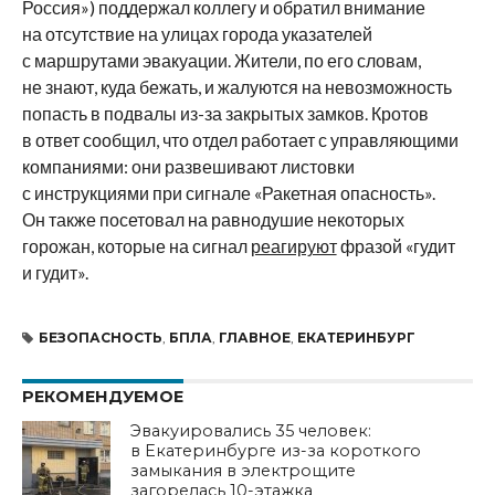
Россия») поддержал коллегу и обратил внимание
на отсутствие на улицах города указателей
с маршрутами эвакуации. Жители, по его словам,
не знают, куда бежать, и жалуются на невозможность
попасть в подвалы из-за закрытых замков. Кротов
в ответ сообщил, что отдел работает с управляющими
компаниями: они развешивают листовки
с инструкциями при сигнале «Ракетная опасность».
Он также посетовал на равнодушие некоторых
горожан, которые на сигнал
реагируют
фразой «гудит
и гудит».
БЕЗОПАСНОСТЬ
,
БПЛА
,
ГЛАВНОЕ
,
ЕКАТЕРИНБУРГ
РЕКОМЕНДУЕМОЕ
Эвакуировались 35 человек:
в Екатеринбурге из-за короткого
замыкания в электрощите
загорелась 10-этажка