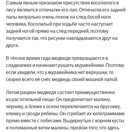
Самым явным признаком присутствия косолапого в
лесу являются отпечатки его лап. Отпечаток его задней
лапы визуально очень похож на след босой ноги
человека. Косолапый при ходьбе часто наступает
задней ногой прямо на след передней, поэтому
получается так, что рисунки накладываются друг на
друга.
В тёплое время года медведи превращаются в
сладкоежек и начинают рушить муравейники. Поэтому
если увидели, что у муравейника нет верхушки, то
скорее всего её снёс медведь своей мошной лапой.
Летом рацион медведя состоит преимущественно
из растительной пищи. Он предпочитает малину,
чернику, а ближе к осени переключается на бруснику,
клюкву и грозди рябины. Он сгребает их килограммами
прямо вместе с побегами. Выдернутые с корнем кусты
и поломанные ветки малины, признак того, что здесь