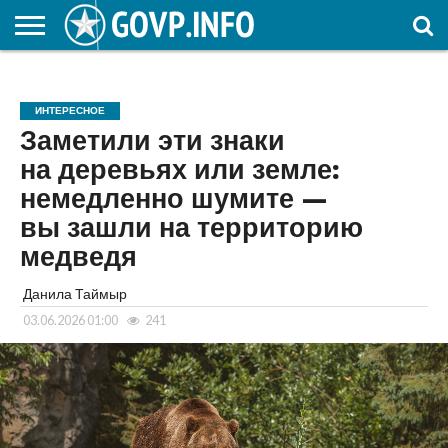
НОВОСТИ
ОБЩЕСТВО
ЭКОНОМИКА
ПОЛИТИКА
ПРОИСШЕСТВИЯ
НАУКА И
КУЛЬТУРА
ЖКХ
СПОРТ
АВТОРСКОЕ
ИНТЕРЕСНОЕ
ОБРАЗОВАНИЕ
ИНТЕРЕСНОЕ
Заметили эти знаки
на деревьях или земле:
немедленно шумите —
вы зашли на территорию
медведя
Данила Таймыр
03.06.2026 01:00
241