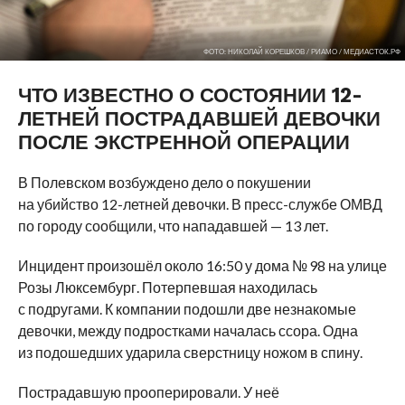
ФОТО: НИКОЛАЙ КОРЕШКОВ / РИАМО / МЕДИАСТОК.РФ
ЧТО ИЗВЕСТНО О СОСТОЯНИИ 12-
ЛЕТНЕЙ ПОСТРАДАВШЕЙ ДЕВОЧКИ
ПОСЛЕ ЭКСТРЕННОЙ ОПЕРАЦИИ
В Полевском возбуждено дело о покушении
на убийство 12-летней девочки. В пресс-службе ОМВД
по городу сообщили, что нападавшей — 13 лет.
Инцидент произошёл около 16:50 у дома № 98 на улице
Розы Люксембург. Потерпевшая находилась
с подругами. К компании подошли две незнакомые
девочки, между подростками началась ссора. Одна
из подошедших ударила сверстницу ножом в спину.
Пострадавшую прооперировали. У неё