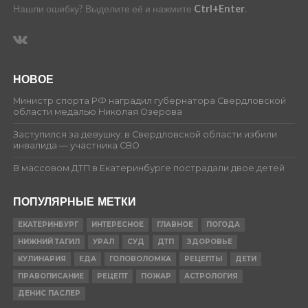
Нашли ошибку? Выделите её и нажмите
Ctrl+Enter
.
НОВОЕ
Министр спорта РФ наградил губернатора Свердловской
области медалью Николая Озерова
Заступился за девушку: в Свердловской области избили
инвалида — участника СВО
В массовом ДТП в Екатеринбурге пострадали двое детей
ПОПУЛЯРНЫЕ МЕТКИ
ЕКАТЕРИНБУРГ
ИНТЕРЕСНОЕ
ГЛАВНОЕ
ПОГОДА
НИЖНИЙ ТАГИЛ
УРАЛ
СУД
ДТП
ЗДОРОВЬЕ
КУЛИНАРИЯ
ЕДА
ГОЛОВОЛОМКА
РЕЦЕПТЫ
ДЕТИ
ПРАВОПИСАНИЕ
РЕЦЕПТ
ПОЖАР
АСТРОЛОГИЯ
ДЕНИС ПАСЛЕР