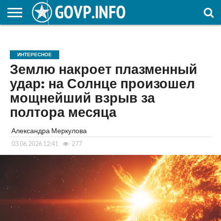
НОВОСТИ
ОБЩЕСТВО
ЭКОНОМИКА
ПОЛИТИКА
ПРОИСШЕСТВИЯ
НАУКА И
КУЛЬТУРА
ЖКХ
СПОРТ
АВТОРСКОЕ
ИНТЕРЕСНОЕ
ОБРАЗОВАНИЕ
ИНТЕРЕСНОЕ
Землю накроет плазменный
удар: на Солнце произошел
мощнейший взрыв за
полтора месяца
Александра Меркулова
03.06.2026 12:41
277