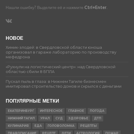
Нашли ошибку? Выделите её и нажмите
Ctrl+Enter
.
НОВОЕ
Химик-злодей: в Свердловской области юноша
организовал в гараже лабораторию по производству
мефедрона
«Рухнули на логистический центр»: над Свердловской
областью сбили 8 БПЛА
Пускал пыль в глаза: в Нижнем Тагиле бизнесмен
имитировал строительство домов и скрылся с деньгами
ПОПУЛЯРНЫЕ МЕТКИ
ЕКАТЕРИНБУРГ
ИНТЕРЕСНОЕ
ГЛАВНОЕ
ПОГОДА
НИЖНИЙ ТАГИЛ
УРАЛ
СУД
ЗДОРОВЬЕ
ДТП
КУЛИНАРИЯ
ЕДА
ГОЛОВОЛОМКА
РЕЦЕПТЫ
ПРАВОПИСАНИЕ
РЕЦЕПТ
ДЕТИ
АСТРОЛОГИЯ
ПОЖАР