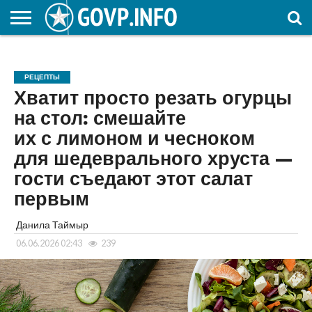
НОВОСТИ
ОБЩЕСТВО
ЭКОНОМИКА
ПОЛИТИКА
ПРОИСШЕСТВИЯ
НАУКА И
КУЛЬТУРА
ЖКХ
СПОРТ
АВТОРСКОЕ
ИНТЕРЕСНОЕ
ОБРАЗОВАНИЕ
РЕЦЕПТЫ
Хватит просто резать огурцы
на стол: смешайте
их с лимоном и чесноком
для шедеврального хруста —
гости съедают этот салат
первым
Данила Таймыр
06.06.2026 02:43
239