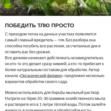
ФОТО: СОЦСЕТИ
ПОБЕДИТЬ ТЛЮ ПРОСТО
С приходом тепла на дачных участках появляется
самый главный вредитель — тля. Без разбора она
способна погубить все растения, за считанные дни и
оставить вас без урожая.
Все дачники начинают действовать незамедлительно,
но кто-то это делает сразу химией, а кто-то прибегает к
более натуральным составам для обработки. Автор
канала «
Органический фермер
» предложил несколько
вариантов обработки своего сада.
Можно использовать для борьбы мыльный раствор.
Натрите на тёрке 20–30 граммов хозяйственного мыла
и растворите его в 1 литре тёплой воды. Потом залейте
жидкость в пульверизатор и обработайте кусты,