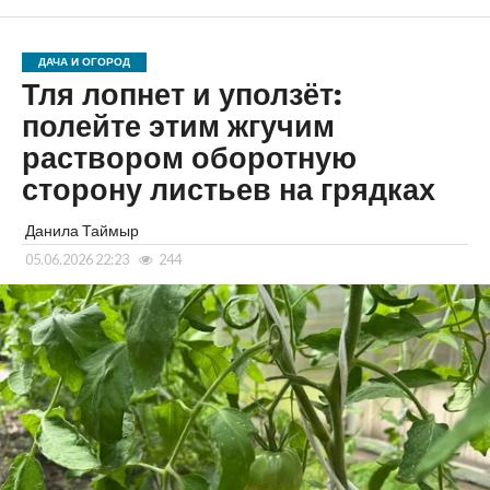
ДАЧА И ОГОРОД
Тля лопнет и уползёт:
полейте этим жгучим
раствором оборотную
сторону листьев на грядках
Данила Таймыр
05.06.2026 22:23
244