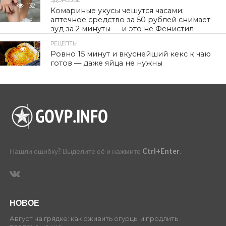
ЗДОРОВЬЕ
132
Комариные укусы чешутся часами:
аптечное средство за 50 рублей снимает
зуд за 2 минуты — и это не Фенистил
РЕЦЕПТЫ
99
Ровно 15 минут и вкуснейший кекс к чаю
готов — даже яйца не нужны
Нашли ошибку? Выделите её и нажмите
Ctrl+Enter
.
НОВОЕ
Август на грядке: как оживить огурцы и продлить