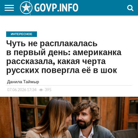
НОВОСТИ
ОБЩЕСТВО
ЭКОНОМИКА
ПОЛИТИКА
ПРОИСШЕСТВИЯ
НАУКА И
КУЛЬТУРА
ЖКХ
СПОРТ
АВТОРСКОЕ
ИНТЕРЕСНОЕ
ОБРАЗОВАНИЕ
ИНТЕРЕСНОЕ
Чуть не расплакалась
в первый день: американка
рассказала, какая черта
русских повергла её в шок
Данила Таймыр
07.06.2026 17:34
395