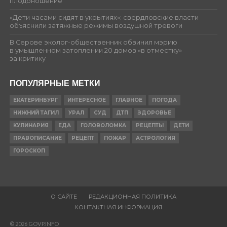
плодоношение
«Дети часами сидят в укрытиях»: свердловские власти
объяснили затяжные режимы воздушной тревоги
В Серове эколог-общественник обвинил мэрию
в умышленном затоплении 20 домов «в отместку»
за критику
ПОПУЛЯРНЫЕ МЕТКИ
ЕКАТЕРИНБУРГ
ИНТЕРЕСНОЕ
ГЛАВНОЕ
ПОГОДА
НИЖНИЙ ТАГИЛ
УРАЛ
СУД
ДТП
ЗДОРОВЬЕ
КУЛИНАРИЯ
ЕДА
ГОЛОВОЛОМКА
РЕЦЕПТЫ
ДЕТИ
ПРАВОПИСАНИЕ
РЕЦЕПТ
ПОЖАР
АСТРОЛОГИЯ
ГОРОСКОП
О САЙТЕ
РЕДАКЦИОННАЯ ПОЛИТИКА
КОНТАКТНАЯ ИНФОРМАЦИЯ
© 2026 GOVP.INFO