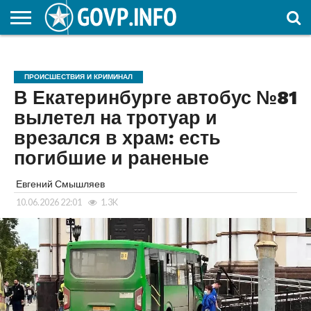
НОВОСТИ
ОБЩЕСТВО
ЭКОНОМИКА
ПОЛИТИКА
ПРОИСШЕСТВИЯ
НАУКА И
КУЛЬТУРА
ЖКХ
СПОРТ
АВТОРСКОЕ
ИНТЕРЕСНОЕ
ОБРАЗОВАНИЕ
ПРОИСШЕСТВИЯ И КРИМИНАЛ
В Екатеринбурге автобус №81
вылетел на тротуар и
врезался в храм: есть
погибшие и раненые
Евгений Смышляев
10.06.2026 22:01
1.3K