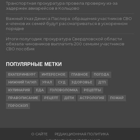
Транспортная прокуратура провела проверку из-за
задержек авиарейсов в Кольцово
Важный Указ Дениса Паслера: обращения участников СВО
и членов их семей будут рассматриваться в ускоренном
порядке
Итоги полугодия: прокуратура Свердловской области
обязала чиновников выплатить 200 семьям участников
СВО пособия
ПОПУЛЯРНЫЕ МЕТКИ
ЕКАТЕРИНБУРГ
ИНТЕРЕСНОЕ
ГЛАВНОЕ
ПОГОДА
НИЖНИЙ ТАГИЛ
УРАЛ
СУД
ЗДОРОВЬЕ
ДТП
КУЛИНАРИЯ
ЕДА
ГОЛОВОЛОМКА
РЕЦЕПТЫ
ПРАВОПИСАНИЕ
РЕЦЕПТ
ДЕТИ
АСТРОЛОГИЯ
ПОЖАР
ГОРОСКОП
О САЙТЕ
РЕДАКЦИОННАЯ ПОЛИТИКА