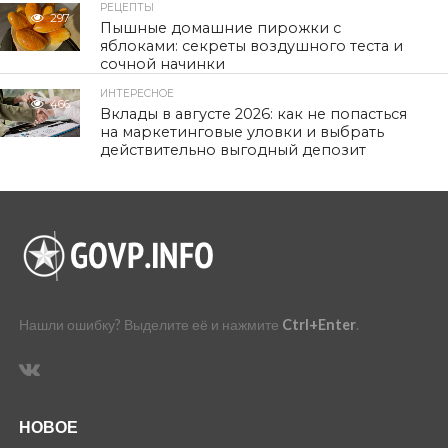
РЕЦЕПТЫ
297
Пышные домашние пирожки с
яблоками: секреты воздушного теста и
сочной начинки
ИНТЕРЕСНОЕ
466
Вклады в августе 2026: как не попасться
на маркетинговые уловки и выбрать
действительно выгодный депозит
Нашли ошибку? Выделите её и нажмите
Ctrl+Enter
.
НОВОЕ