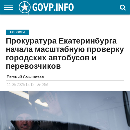
НОВОСТИ
ОБЩЕСТВО
ЭКОНОМИКА
ПОЛИТИКА
ПРОИСШЕСТВИЯ
НАУКА И
КУЛЬТУРА
ЖКХ
СПОРТ
АВТОРСКОЕ
ИНТЕРЕСНОЕ
ОБРАЗОВАНИЕ
НОВОСТИ
Прокуратура Екатеринбурга
начала масштабную проверку
городских автобусов и
перевозчиков
Евгений Смышляев
11.06.2026 15:12
286