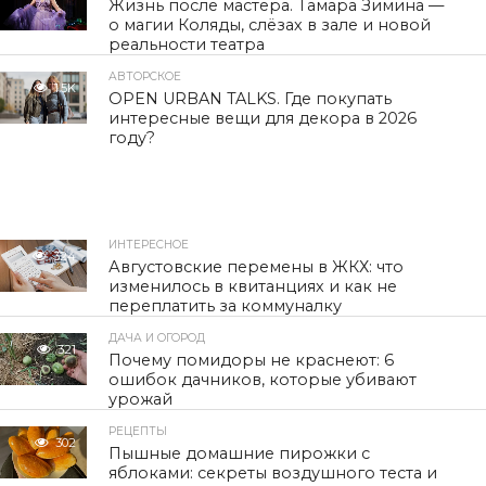
Жизнь после мастера. Тамара Зимина —
о магии Коляды, слёзах в зале и новой
реальности театра
АВТОРСКОЕ
1.5K
OPEN URBAN TALKS. Где покупать
интересные вещи для декора в 2026
году?
ИНТЕРЕСНОЕ
324
Августовские перемены в ЖКХ: что
изменилось в квитанциях и как не
переплатить за коммуналку
ДАЧА И ОГОРОД
321
Почему помидоры не краснеют: 6
ошибок дачников, которые убивают
урожай
РЕЦЕПТЫ
302
Пышные домашние пирожки с
яблоками: секреты воздушного теста и