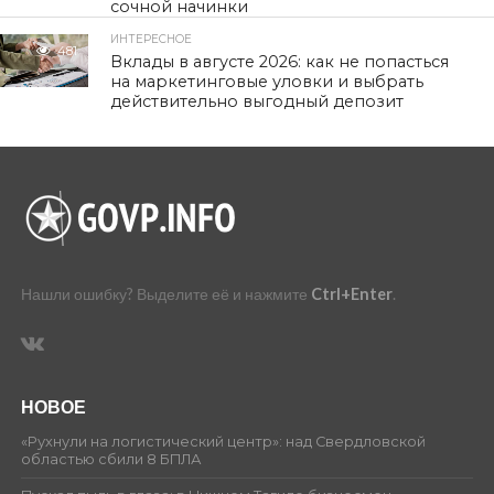
сочной начинки
ИНТЕРЕСНОЕ
481
Вклады в августе 2026: как не попасться
на маркетинговые уловки и выбрать
действительно выгодный депозит
Нашли ошибку? Выделите её и нажмите
Ctrl+Enter
.
НОВОЕ
«Рухнули на логистический центр»: над Свердловской
областью сбили 8 БПЛА