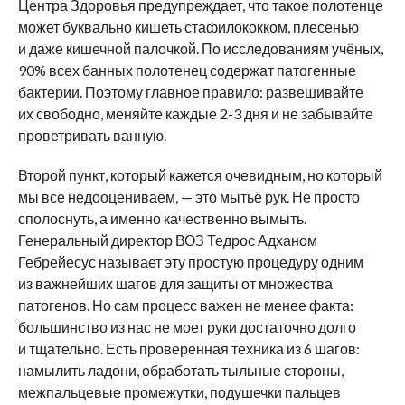
Центра Здоровья предупреждает, что такое полотенце
может буквально кишеть стафилококком, плесенью
и даже кишечной палочкой. По исследованиям учёных,
90% всех банных полотенец содержат патогенные
бактерии. Поэтому главное правило: развешивайте
их свободно, меняйте каждые 2-3 дня и не забывайте
проветривать ванную.
Второй пункт, который кажется очевидным, но который
мы все недооцениваем, — это мытьё рук. Не просто
сполоснуть, а именно качественно вымыть.
Генеральный директор ВОЗ Тедрос Адханом
Гебрейесус называет эту простую процедуру одним
из важнейших шагов для защиты от множества
патогенов. Но сам процесс важен не менее факта:
большинство из нас не моет руки достаточно долго
и тщательно. Есть проверенная техника из 6 шагов:
намылить ладони, обработать тыльные стороны,
межпальцевые промежутки, подушечки пальцев