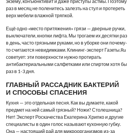
экзему, конъюнктивит и даже приступы астмы. Поэтому
раз в месяц не поленитесь залезть на стул и протереть
верх мебели влажной тряпкой.
Ещё одно «место притяжения» грязи — дверные ручки,
выключатели, кнопки лифта. Мы трогаем их десятки раз
в день, часто грязными руками, но в уборке они почему-
то считаются невидимками. Клининг-эксперт Газеты.Ru
советует: эти поверхности нужно протирать
антибактериальными салфетками или спиртом хотя бы
раз в 1-3 дня.
ГЛАВНЫЙ РАССАДНИК БАКТЕРИЙ
И СПОСОБЫ СПАСЕНИЯ
Кухня — это отдельная песня. Как вы думаете, какой
предмет на ней самый грязный? Ножи? Столешница?
Нет! Эксперт Роскачества Екатерина Хрипко и другие
специалисты в один голос называют кухонную губку.
Она — настоящий рай для микроорганизмов из-за