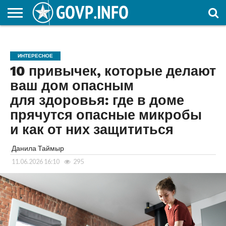
НОВОСТИ
ОБЩЕСТВО
ЭКОНОМИКА
ПОЛИТИКА
ПРОИСШЕСТВИЯ
НАУКА И
КУЛЬТУРА
ЖКХ
СПОРТ
АВТОРСКОЕ
ИНТЕРЕСНОЕ
ОБРАЗОВАНИЕ
ИНТЕРЕСНОЕ
10 привычек, которые делают
ваш дом опасным
для здоровья: где в доме
прячутся опасные микробы
и как от них защититься
Данила Таймыр
11.06.2026 16:10
295