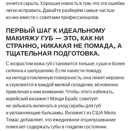
хочется скрыть. Хорошая новость в том, что эти ошибки
легко исправить. Давайте разберём самые частые
из них вместе с советами профессионалов.
ПЕРВЫЙ ШАГ К ИДЕАЛЬНОМУ
МАКИЯЖУ ГУБ — ЭТО, КАК НИ
СТРАННО, НИКАКАЯ НЕ ПОМАДА, А
ТЩАТЕЛЬНАЯ ПОДГОТОВКА.
С возрастом кожа губ становится тоньше, суше и более
склонна к шелушению. Если нанести помаду
на неподготовленную поверхность, она ляжет неровно
и скукожится в каждой мелкой складочке, мгновенно
привлекая к ним внимание. Чтобы этого избежать,
корейский визажист Мэнди Брайс советует
не забывать включать в уход скрабы для губ
и увлажняющие бальзамы. Визажист из США Мила
Томас добавляет, что ежедневное отшелушивание
помогает содержать губы в гладком состоянии.