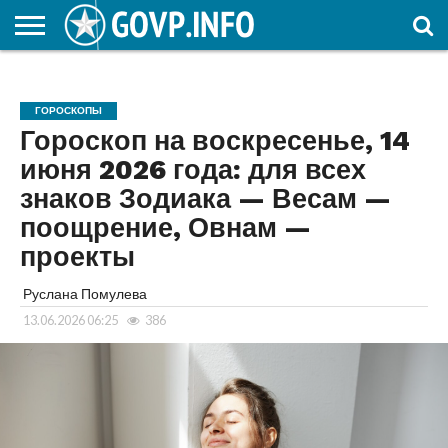
НОВОСТИ
ОБЩЕСТВО
ЭКОНОМИКА
ПОЛИТИКА
ПРОИСШЕСТВИЯ
НАУКА И
КУЛЬТУРА
ЖКХ
СПОРТ
АВТОРСКОЕ
ИНТЕРЕСНОЕ
ОБРАЗОВАНИЕ
ГОРОСКОПЫ
Гороскоп на воскресенье, 14
июня 2026 года: для всех
знаков Зодиака — Весам —
поощрение, Овнам —
проекты
Руслана Помулева
13.06.2026 06:25
386