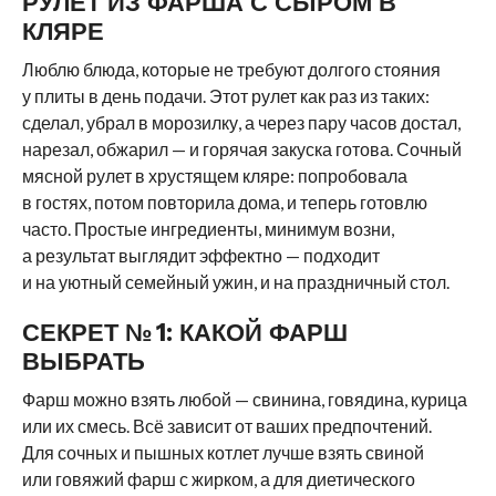
РУЛЕТ ИЗ ФАРША С СЫРОМ В
КЛЯРЕ
Люблю блюда, которые не требуют долгого стояния
у плиты в день подачи. Этот рулет как раз из таких:
сделал, убрал в морозилку, а через пару часов достал,
нарезал, обжарил — и горячая закуска готова. Сочный
мясной рулет в хрустящем кляре: попробовала
в гостях, потом повторила дома, и теперь готовлю
часто. Простые ингредиенты, минимум возни,
а результат выглядит эффектно — подходит
и на уютный семейный ужин, и на праздничный стол.
СЕКРЕТ № 1: КАКОЙ ФАРШ
ВЫБРАТЬ
Фарш можно взять любой — свинина, говядина, курица
или их смесь. Всё зависит от ваших предпочтений.
Для сочных и пышных котлет лучше взять свиной
или говяжий фарш с жирком, а для диетического