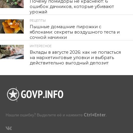
Почему помидоры не краснеют: 6
ошибок дачников, которые убивают
урожай
РЕЦЕПТЫ
297
Пышные домашние пирожки с
яблоками: секреты воздушного теста и
сочной начинки
ИНТЕРЕСНОЕ
466
Вклады в августе 2026: как не попасться
на маркетинговые уловки и выбрать
действительно выгодный депозит
Нашли ошибку? Выделите её и нажмите
Ctrl+Enter
.