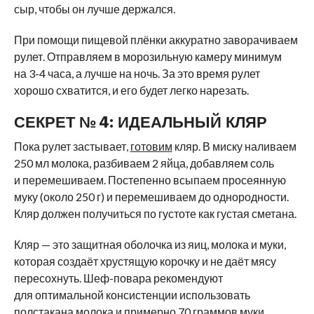
сыр, чтобы он лучше держался.
При помощи пищевой плёнки аккуратно заворачиваем
рулет. Отправляем в морозильную камеру минимум
на 3-4 часа, а лучше на ночь. За это время рулет
хорошо схватится, и его будет легко нарезать.
СЕКРЕТ № 4: ИДЕАЛЬНЫЙ КЛЯР
Пока рулет застывает,
готовим
кляр. В миску наливаем
250 мл молока, разбиваем 2 яйца, добавляем соль
и перемешиваем. Постепенно всыпаем просеянную
муку (около 250 г) и перемешиваем до однородности.
Кляр должен получиться по густоте как густая сметана.
Кляр — это защитная оболочка из яиц, молока и муки,
которая создаёт хрустящую корочку и не даёт мясу
пересохнуть. Шеф-повара рекомендуют
для оптимальной консистенции использовать
полстакана молока и примерно 70 граммов муки