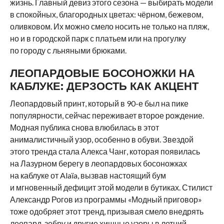
жизнь. Главный девиз этого сезона — выбирать модели
в спокойных, благородных цветах: чёрном, бежевом,
оливковом. Их можно смело носить не только на пляж,
но и в городской парк с платьем или на прогулку
по городу с льняными брюками.
ЛЕОПАРДОВЫЕ БОСОНОЖКИ НА
КАБЛУКЕ: ДЕРЗОСТЬ КАК АКЦЕНТ
Леопардовый принт, который в 90-е был на пике
популярности, сейчас переживает второе рождение.
Модная публика снова влюбилась в этот
анималистичный узор, особенно в обуви. Звездой
этого тренда стала Алекса Чанг, которая появилась
на Лазурном берегу в леопардовых босоножках
на каблуке от Alaïa, вызвав настоящий бум
и мгновенный дефицит этой модели в бутиках. Стилист
Александр Рогов из программы «Модный приговор»
тоже одобряет этот тренд, призывая смело внедрять
леопард, зебру и другие хищные узоры в летний