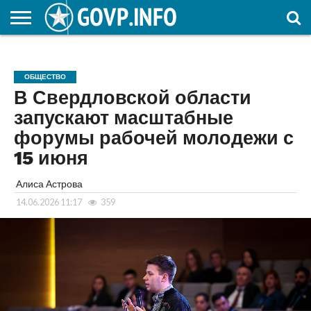
НОВОСТИ
ОБЩЕСТВО
ЭКОНОМИКА
ПОЛИТИКА
ПРОИСШЕСТВИЯ
НАУКА И
КУЛЬТУРА
ЖКХ
СПОРТ
АВТОРСКОЕ
ИНТЕРЕСНОЕ
ОБРАЗОВАНИЕ
ОБЩЕСТВО
В Свердловской области
запускают масштабные
форумы рабочей молодежи с
15 июня
Алиса Астрова
14.06.2026 11:17
359