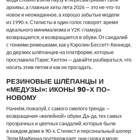
архивы, а главные хиты лета 2026 — это не что-то
новое и неожиданное, а хорошо забытые модели
из 1990-х. Стилисты в один голос говорят: время
идеального минимализма и Y2K-гламура
возвращается, и возвращается в обуви. От сандалий
с тонкими ремешками, как у Кэролин Бессетт-Кеннеди,
до дерзких шлёпанцев на платформе, которые
прославила Пэрис Хилтон — давайте разбираться, что
носить этим летом и как не прогадать.
РЕЗИНОВЫЕ ШЛЁПАНЦЫ И
«МЕДУЗЫ»: ИКОНЫ 90-Х ПО-
НОВОМУ
Начнём, пожалуй, с самого смелого тренда —
возвращения «желейной» обуви. Да-да, тех самых
прозрачных и цветных сандалий, которые были
в каждом доме в 90-х. Стилист и персональный шопер
Элли МакКенна подтверждает: они снова в моде,