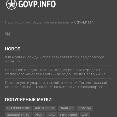
Нашли ошибку? Выделите её и нажмите
Ctrl+Enter
.
НОВОЕ
К выходным дожди и грозы захватят всю Свердловскую
область
Сплошной осадок: жители Среднеуральска страдают
от плохого качества воды — дело дошло до Бастрыкина
Развернуло и ударило в столб: в Нижнем Тагиле трамвай
сошёл с рельс — в салоне находилось 30 пассажиров
ПОПУЛЯРНЫЕ МЕТКИ
ЕКАТЕРИНБУРГ
ИНТЕРЕСНОЕ
ГЛАВНОЕ
ПОГОДА
НИЖНИЙ ТАГИЛ
УРАЛ
СУД
ЗДОРОВЬЕ
ДТП