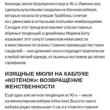
Кеннеди, иконе безупречного вкуса 90-х. Именно она
сделала культовыми сандалии на блочном каблуке,
которые носила по улицам Трайбека, сочетая
их с джинсами и атласными платьями-комбинациями.
Сегодня этот тренд возглавляет список главных
обувных тенденций, и дизайнеры Марина Биту
называют этот силуэт символом невесомости
и женственности сезона. Главное преимущество таких
сандалий — они удлиняют ноги и подходят практически
к любой летней одежде, от льняных костюмов до лёгких
сарафанов.
ИЗЯЩНЫЕ МЮЛИ НА КАБЛУКЕ
«КОТЁНОК»: ВОЗВРАЩЕНИЕ
ЖЕНСТВЕННОСТИ
Ещё одна элегантная тенденция из 90-х — мюли
на миниатюрном каблуке kitten heel. Высота такого
каблука редко превышает 5 см, и в этом его главное