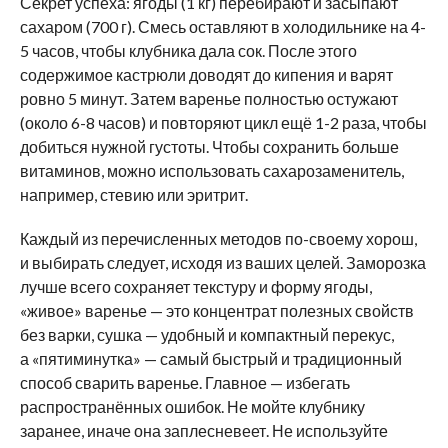
Секрет успеха: ягоды (1 кг) перебирают и засыпают
сахаром (700 г). Смесь оставляют в холодильнике на 4-
5 часов, чтобы клубника дала сок. После этого
содержимое кастрюли доводят до кипения и варят
ровно 5 минут. Затем варенье полностью остужают
(около 6-8 часов) и повторяют цикл ещё 1-2 раза, чтобы
добиться нужной густоты. Чтобы сохранить больше
витаминов, можно использовать сахарозаменитель,
например, стевию или эритрит.
Каждый из перечисленных методов по-своему хорош,
и выбирать следует, исходя из ваших целей. Заморозка
лучше всего сохраняет текстуру и форму ягоды,
«живое» варенье — это концентрат полезных свойств
без варки, сушка — удобный и компактный перекус,
а «пятиминутка» — самый быстрый и традиционный
способ сварить варенье. Главное — избегать
распространённых ошибок. Не мойте клубнику
заранее, иначе она заплесневеет. Не используйте