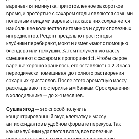
варенье-пятиминутка, приготовленное за короткое
время, и протёртые с сахаром ягоды являются самыми
полезными видами варенья, так как в них сохраняется
наибольшее количество витаминов и других полезных
ингредиентов. Рецепт предельно прост: ягоды
клубники перебирают, моют и измельчают с помощью
блендера или толкушки. Затем полученную массу
смешивают с сахаром в пропорции 1:1. Чтобы сырое
варенье хорошо хранилось, его оставляют на 2-3 часа,
периодически помешивая, до полного растворения
сахарных кристаллов. После этого ароматную массу
раскладывают по стерильным банкам. Срок хранения
в холодильнике — до 3-4 месяцев.
Сушка ягод
— это способ получить
концентрированный вкус, клетчатку и массу
антиоксидантов в удобном формате перекуса. Так
как из клубники удаляется влага, все полезные
вещества остаются в концентрированном виде.