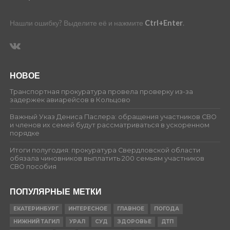
Нашли ошибку? Выделите её и нажмите
Ctrl+Enter
.
НОВОЕ
Транспортная прокуратура провела проверку из-за
задержек авиарейсов в Кольцово
Важный Указ Дениса Паслера: обращения участников СВО
и членов их семей будут рассматриваться в ускоренном
порядке
Итоги полугодия: прокуратура Свердловской области
обязала чиновников выплатить 200 семьям участников
СВО пособия
ПОПУЛЯРНЫЕ МЕТКИ
ЕКАТЕРИНБУРГ
ИНТЕРЕСНОЕ
ГЛАВНОЕ
ПОГОДА
НИЖНИЙ ТАГИЛ
УРАЛ
СУД
ЗДОРОВЬЕ
ДТП