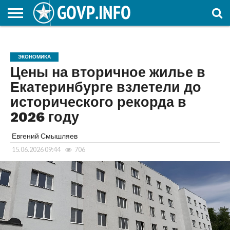
НОВОСТИ
ОБЩЕСТВО
ЭКОНОМИКА
ПОЛИТИКА
ПРОИСШЕСТВИЯ
НАУКА И
КУЛЬТУРА
ЖКХ
СПОРТ
АВТОРСКОЕ
ИНТЕРЕСНОЕ
ОБРАЗОВАНИЕ
ЭКОНОМИКА
Цены на вторичное жилье в
Екатеринбурге взлетели до
исторического рекорда в
2026 году
Евгений Смышляев
15.06.2026 09:44
706