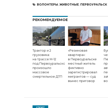
ВОЛОНТЕРЫ
,
ЖИВОТНЫЕ
,
ПЕРВОУРАЛЬСК
РЕКОМЕНДУЕМОЕ
Трактор и 2
«Резиновая
Бу
грузовика:
квартира»:
че
на трассе М-12
в Первоуральске
Пе
под Первоуральском
местный житель
пр
произошло
фиктивно
ав
массовое
зарегистрировал
пе
смертельное ДТП
мигрантов — суд
за
вынес приговор
во
СПОРТ