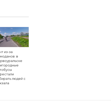
нт из-за
моданов: в
рвоуральске
игородные
тобусы
рестали
бирать людей с
кзала