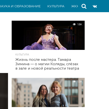
НАУКА И ОБРАЗОВАНИЕ
КУЛЬТУРА
ЖКХ
СПОРТ
АВ
1.8K
КУЛЬТУРА
Жизнь после мастера. Тамара
Зимина — о магии Коляды, слёзах
в зале и новой реальности театра
1.5K