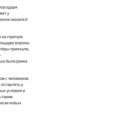
благодаря
вёт у
чонок оказался
о на горячую
площадке вороны
нтёры приехали,
—
ыша была ранка
дом с человеком,
 оставлять у
бые условия и
а таким
риски новых