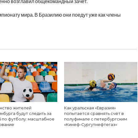
ренно возглавил общекомандный зачёт.
мпионату мира. В Бразилию они поедут уже как члены
нство жителей
Как уральская «Евразия»
нбурга будут следить за
попытается сравнять счёт в
6 по футболу: масштабное
полуфинале с петербургским
ование
«Кинеф-Сургутнефтегаз»