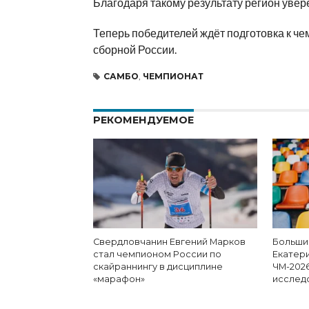
Благодаря такому результату регион уве
Теперь победителей ждёт подготовка к че
сборной России.
САМБО
,
ЧЕМПИОНАТ
РЕКОМЕНДУЕМОЕ
Свердловчанин Евгений Марков
Больши
стал чемпионом России по
Екатери
скайраннингу в дисциплине
ЧМ-202
«марафон»
исслед