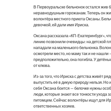
В Первоуральске бельчонок остался жив 
неравнодушным горожанам. Теперь он жи
волонтёра местного приюта Оксаны. Бель
девочкой, ей дали имя Ириска.
Оксана рассказала «КП-Екатеринбург», чт
линию позвонили очевидцы: на детской 
нападали на маленького бельчонка. Воло
осмотрели место, но маму так и не нашли 
предположительно, она погибла. У детён
от клюва.
Из-за того, что Ириска с детства живёт ря
выпустить её в дикую природу нельзя. Но и
себя Оксана боится — белочке нужны осо
люди, которые знают все тонкости ухода з
питомцем. Сейчас волонтёры ищут для И
ответственных хозяев.