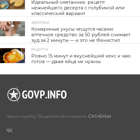
Идеальный сметанник: рецепт
нежнейшего десерта с голубикой или
классический вариант
ЗДОРОВЬЕ
132
Комариные укусы чешутся часами:
аптечное средство за 50 рублей снимает
зуд за 2 минуты — и это не Фенистил
РЕЦЕПТЫ
99
Ровно 15 минут и вкуснейший кекс к чаю
готов — даже яйца не нужны
Нашли ошибку? Выделите её и нажмите
Ctrl+Enter
.