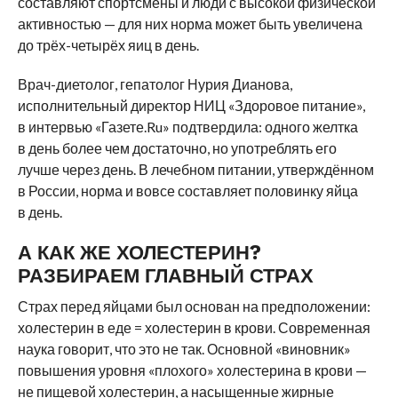
составляют спортсмены и люди с высокой физической
активностью — для них норма может быть увеличена
до трёх-четырёх яиц в день.
Врач-диетолог, гепатолог Нурия Дианова,
исполнительный директор НИЦ «Здоровое питание»,
в интервью «Газете.Ru» подтвердила: одного желтка
в день более чем достаточно, но употреблять его
лучше через день. В лечебном питании, утверждённом
в России, норма и вовсе составляет половинку яйца
в день.
А КАК ЖЕ ХОЛЕСТЕРИН?
РАЗБИРАЕМ ГЛАВНЫЙ СТРАХ
Страх перед яйцами был основан на предположении:
холестерин в еде = холестерин в крови. Современная
наука говорит, что это не так. Основной «виновник»
повышения уровня «плохого» холестерина в крови —
не пищевой холестерин, а насыщенные жирные