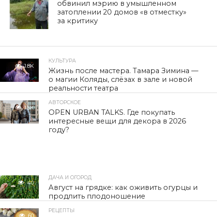
обвинил мэрию в умышленном
затоплении 20 домов «в отместку»
за критику
КУЛЬТУРА
1.8K
Жизнь после мастера. Тамара Зимина —
о магии Коляды, слёзах в зале и новой
реальности театра
АВТОРСКОЕ
1.5K
OPEN URBAN TALKS. Где покупать
интересные вещи для декора в 2026
году?
ДАЧА И ОГОРОД
40
Август на грядке: как оживить огурцы и
продлить плодоношение
РЕЦЕПТЫ
60