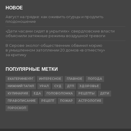
НОВОЕ
Август на грядке: как оживить огурцы и продлить
плодоношение
«Дети часами сидят в укрытиях»: свердловские власти
объяснили затяжные режимы воздушной тревоги
В Серове эколог-общественник обвинил мэрию
в умышленном затоплении 20 домов «в отместку»
за критику
ПОПУЛЯРНЫЕ МЕТКИ
ЕКАТЕРИНБУРГ
ИНТЕРЕСНОЕ
ГЛАВНОЕ
ПОГОДА
НИЖНИЙ ТАГИЛ
УРАЛ
СУД
ДТП
ЗДОРОВЬЕ
КУЛИНАРИЯ
ЕДА
ГОЛОВОЛОМКА
РЕЦЕПТЫ
ДЕТИ
ПРАВОПИСАНИЕ
РЕЦЕПТ
ПОЖАР
АСТРОЛОГИЯ
ГОРОСКОП