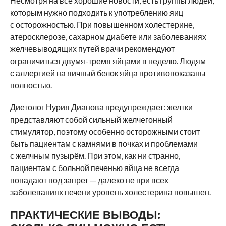
Несмотря на все хорошие новости, есть группы людей,
которым нужно подходить к употреблению яиц
с осторожностью. При повышенном холестерине,
атеросклерозе, сахарном диабете или заболеваниях
желчевыводящих путей врачи рекомендуют
ограничиться двумя-тремя яйцами в неделю. Людям
с аллергией на яичный белок яйца противопоказаны
полностью.
Диетолог Нурия Дианова предупреждает: желтки
представляют собой сильный желчегонный
стимулятор, поэтому особенно осторожными стоит
быть пациентам с камнями в почках и проблемами
с желчным пузырём. При этом, как ни странно,
пациентам с больной печенью яйца не всегда
попадают под запрет — далеко не при всех
заболеваниях печени уровень холестерина повышен.
ПРАКТИЧЕСКИЕ ВЫВОДЫ: