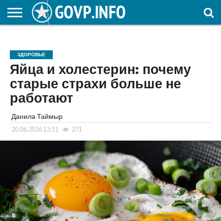
НОВОСТИ
ОБЩЕСТВО
ЭКОНОМИКА
ПОЛИТИКА
ПРОИСШЕСТВИЯ
НАУКА И
КУЛЬТУРА
ЖКХ
СПОРТ
АВТОРСКОЕ
ИНТЕРЕСНОЕ
ОБРАЗОВАНИЕ
ЗДОРОВЬЕ
Яйца и холестерин: почему
старые страхи больше не
работают
Данила Таймыр
20.06.2026 13:11
271