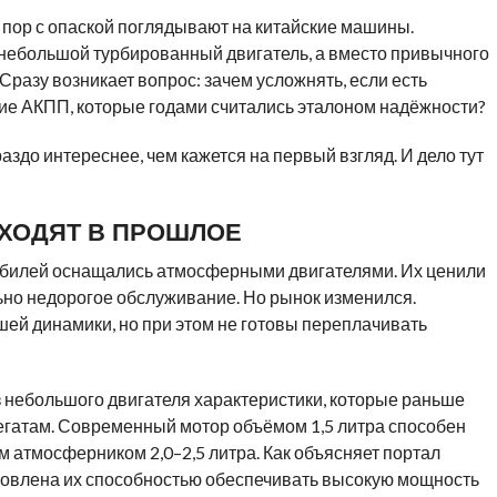
 пор с опаской поглядывают на китайские машины.
 небольшой турбированный двигатель, а вместо привычного
Сразу возникает вопрос: зачем усложнять, если есть
ие АКПП, которые годами считались эталоном надёжности?
здо интереснее, чем кажется на первый взгляд. И дело тут
ХОДЯТ В ПРОШЛОЕ
обилей оснащались атмосферными двигателями. Их ценили
льно недорогое обслуживание. Но рынок изменился.
ей динамики, но при этом не готовы переплачивать
з небольшого двигателя характеристики, которые раньше
егатам. Современный мотор объёмом 1,5 литра способен
 атмосферником 2,0–2,5 литра. Как объясняет портал
словлена их способностью обеспечивать высокую мощность