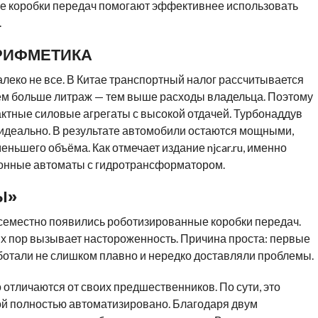
е коробки передач помогают эффективнее использовать
.
РИФМЕТИКА
алеко не все. В Китае транспортный налог рассчитывается
Чем больше литраж — тем выше расходы владельца. Поэтому
ктные силовые агрегаты с высокой отдачей. Турбонаддув
 идеально. В результате автомобили остаются мощными,
ьшего объёма. Как отмечает издание njcar.ru, именно
онные автоматы с гидротрансформатором.
Ы»
семестно появились роботизированные коробки передач.
их пор вызывает настороженность. Причина проста: первые
отали не слишком плавно и нередко доставляли проблемы.
отличаются от своих предшественников. По сути, это
ой полностью автоматизировано. Благодаря двум