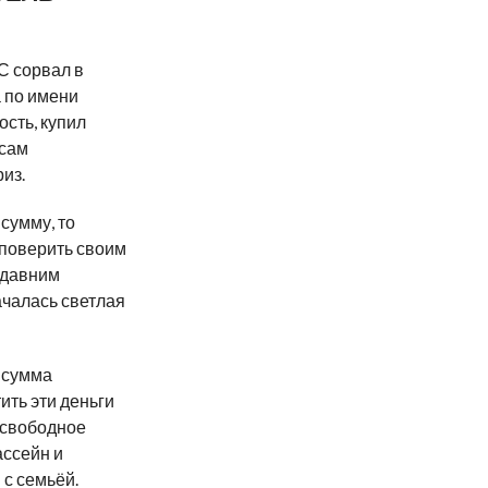
С сорвал в
 по имени
сть, купил
 сам
из.
сумму, то
 поверить своим
едавним
ачалась светлая
 сумма
ить эти деньги
 свободное
ассейн и
 с семьёй.