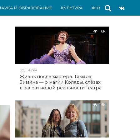
НАУКА И ОБРАЗОВАНИЕ
КУЛЬТУРА
ЖКХ
СПОРТ
АВ
1.8K
КУЛЬТУРА
Жизнь после мастера. Тамара
Зимина — о магии Коляды, слёзах
в зале и новой реальности театра
1.5K