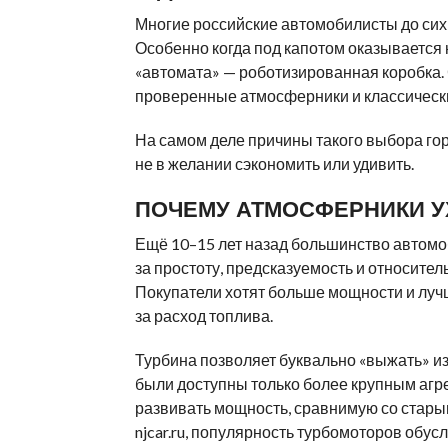
Многие российские автомобилисты до сих
Особенно когда под капотом оказывается
«автомата» — роботизированная коробка. 
проверенные атмосферники и классическ
На самом деле причины такого выбора гора
не в желании сэкономить или удивить.
ПОЧЕМУ АТМОСФЕРНИКИ У
Ещё 10–15 лет назад большинство автом
за простоту, предсказуемость и относите
Покупатели хотят больше мощности и лучш
за расход топлива.
Турбина позволяет буквально «выжать» и
были доступны только более крупным агр
развивать мощность, сравнимую со старым
njcar.ru, популярность турбомоторов обу