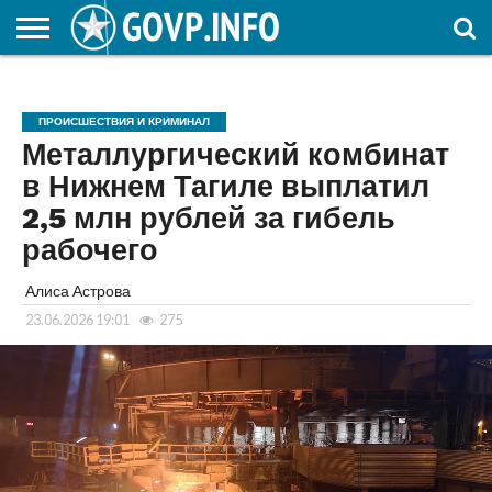
НОВОСТИ
ОБЩЕСТВО
ЭКОНОМИКА
ПОЛИТИКА
ПРОИСШЕСТВИЯ
НАУКА И
КУЛЬТУРА
ЖКХ
СПОРТ
АВТОРСКОЕ
ИНТЕРЕСНОЕ
ОБРАЗОВАНИЕ
ПРОИСШЕСТВИЯ И КРИМИНАЛ
Металлургический комбинат
в Нижнем Тагиле выплатил
2,5 млн рублей за гибель
рабочего
Алиса Астрова
23.06.2026 19:01
275