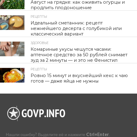
Август на грядке: как оживить огурцы и
продлить плодоношение
РЕЦЕПТЫ
101
Идеальный сметанник: рецепт
нежнейшего десерта с голубикой или
классический вариант
ЗДОРОВЬЕ
178
Комариные укусы чешутся часами:
аптечное средство за 50 рублей снимает
зуд за 2 минуты — и это не Фенистил
РЕЦЕПТЫ
119
Ровно 15 минут и вкуснейший кекс к чаю
готов — даже яйца не нужны
Нашли ошибку? Выделите её и нажмите
Ctrl+Enter
.