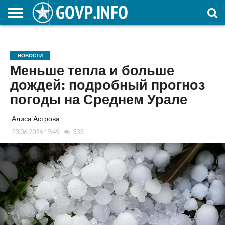
НОВОСТИ
ОБЩЕСТВО
ЭКОНОМИКА
ПОЛИТИКА
ПРОИСШЕСТВИЯ
НАУКА И
КУЛЬТУРА
ЖКХ
СПОРТ
АВТОРСКОЕ
ИНТЕРЕСНОЕ
ОБРАЗОВАНИЕ
НОВОСТИ
Меньше тепла и больше
дождей: подробный прогноз
погоды на Среднем Урале
Алиса Астрова
23.06.2026 19:49
333