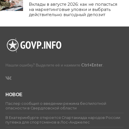
474
Вклады в августе 2026: как не попасться
на маркетинговые уловки и выбрать
действительно выгодный депозит
Нашли ошибку? Выделите её и нажмите
Ctrl+Enter
.
НОВОЕ
Паслер сообщил о введении режима беспилотной
опасности в Свердловской области
В Екатеринбурге откроется Спартакиада народов России:
путёвка для спортсменов в Лос-Анджелес