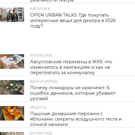
реальности театра
АВТОРСКОЕ
1.5K
OPEN URBAN TALKS. Где покупать
интересные вещи для декора в 2026
году?
ИНТЕРЕСНОЕ
320
Августовские перемены в ЖКХ: что
изменилось в квитанциях и как не
переплатить за коммуналку
ДАЧА И ОГОРОД
320
Почему помидоры не краснеют: 6
ошибок дачников, которые убивают
урожай
РЕЦЕПТЫ
300
Пышные домашние пирожки с
яблоками: секреты воздушного теста и
сочной начинки
ИНТЕРЕСНОЕ