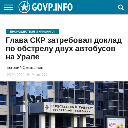
НОВОСТИ
ОБЩЕСТВО
ЭКОНОМИКА
ПОЛИТИКА
ПРОИСШЕСТВИЯ
НАУКА И
КУЛЬТУРА
ЖКХ
СПОРТ
АВТОРСКОЕ
ИНТЕРЕСНОЕ
ОБРАЗОВАНИЕ
ПРОИСШЕСТВИЯ И КРИМИНАЛ
Глава СКР затребовал доклад
по обстрелу двух автобусов
на Урале
Евгений Смышляев
25.06.2026 18:19
222