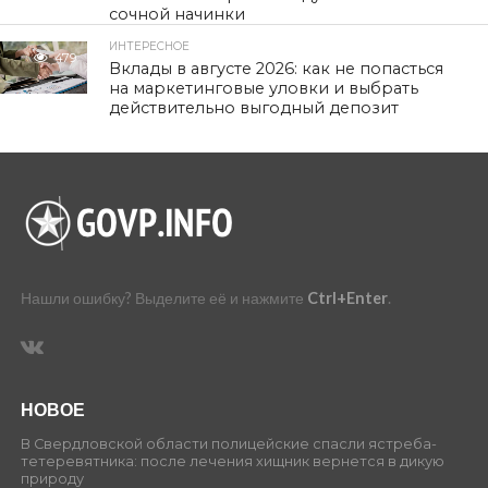
сочной начинки
ИНТЕРЕСНОЕ
479
Вклады в августе 2026: как не попасться
на маркетинговые уловки и выбрать
действительно выгодный депозит
Нашли ошибку? Выделите её и нажмите
Ctrl+Enter
.
НОВОЕ
В Свердловской области полицейские спасли ястреба-
тетеревятника: после лечения хищник вернется в дикую
природу