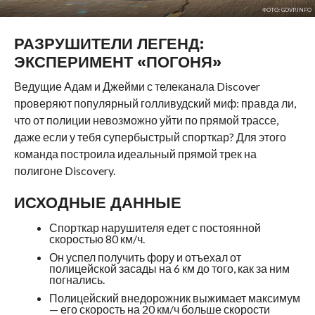
ФОТО: GOVP.INFO
РАЗРУШИТЕЛИ ЛЕГЕНД:
ЭКСПЕРИМЕНТ «ПОГОНЯ»
Ведущие Адам и Джейми с телеканала Discover
проверяют популярный голливудский миф: правда ли,
что от полиции невозможно уйти по прямой трассе,
даже если у тебя супербыстрый спорткар? Для этого
команда построила идеальный прямой трек на
полигоне Discovery.
ИСХОДНЫЕ ДАННЫЕ
Спорткар нарушителя едет с постоянной
скоростью
80 км/ч
.
Он успел получить фору и отъехал от
полицейской засады на
6 км
до того, как за ним
погнались.
Полицейский внедорожник выжимает максимум
— его скорость на
20 км/ч больше
скорости