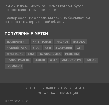
Рынок недвижимости: за июль в Екатеринбурге
подорожало вторичное жилье
Паслер сообщил о введении режима беспилотной
опасности в Свердловской области
ПОПУЛЯРНЫЕ МЕТКИ
ЕКАТЕРИНБУРГ
ИНТЕРЕСНОЕ
ГЛАВНОЕ
ПОГОДА
НИЖНИЙ ТАГИЛ
УРАЛ
СУД
ЗДОРОВЬЕ
ДТП
КУЛИНАРИЯ
ЕДА
ГОЛОВОЛОМКА
РЕЦЕПТЫ
ПРАВОПИСАНИЕ
РЕЦЕПТ
ДЕТИ
АСТРОЛОГИЯ
ПОЖАР
ГОРОСКОП
О САЙТЕ
РЕДАКЦИОННАЯ ПОЛИТИКА
КОНТАКТНАЯ ИНФОРМАЦИЯ
© 2026 GOVP.INFO