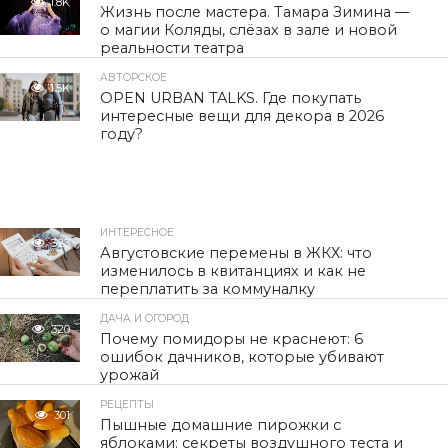
1.8K
Жизнь после мастера. Тамара Зимина —
о магии Коляды, слёзах в зале и новой
реальности театра
АВТОРСКОЕ
1.5K
OPEN URBAN TALKS. Где покупать
интересные вещи для декора в 2026
году?
ИНТЕРЕСНОЕ
323
Августовские перемены в ЖКХ: что
изменилось в квитанциях и как не
переплатить за коммуналку
ДАЧА И ОГОРОД
320
Почему помидоры не краснеют: 6
ошибок дачников, которые убивают
урожай
РЕЦЕПТЫ
301
Пышные домашние пирожки с
яблоками: секреты воздушного теста и