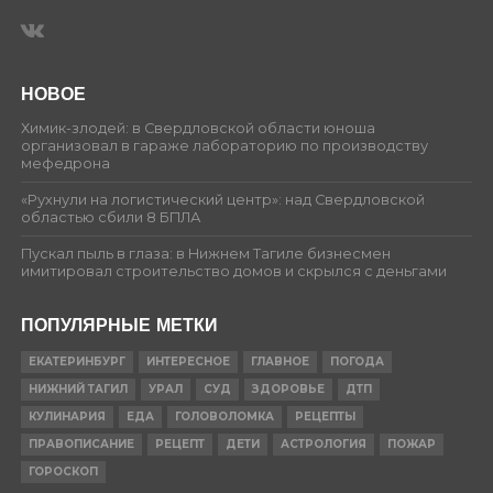
НОВОЕ
Химик-злодей: в Свердловской области юноша
организовал в гараже лабораторию по производству
мефедрона
«Рухнули на логистический центр»: над Свердловской
областью сбили 8 БПЛА
Пускал пыль в глаза: в Нижнем Тагиле бизнесмен
имитировал строительство домов и скрылся с деньгами
ПОПУЛЯРНЫЕ МЕТКИ
ЕКАТЕРИНБУРГ
ИНТЕРЕСНОЕ
ГЛАВНОЕ
ПОГОДА
НИЖНИЙ ТАГИЛ
УРАЛ
СУД
ЗДОРОВЬЕ
ДТП
КУЛИНАРИЯ
ЕДА
ГОЛОВОЛОМКА
РЕЦЕПТЫ
ПРАВОПИСАНИЕ
РЕЦЕПТ
ДЕТИ
АСТРОЛОГИЯ
ПОЖАР
ГОРОСКОП