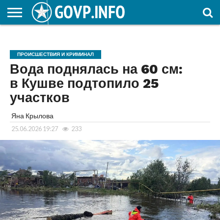
НОВОСТИ
ОБЩЕСТВО
ЭКОНОМИКА
ПОЛИТИКА
ПРОИСШЕСТВИЯ
НАУКА И
КУЛЬТУРА
ЖКХ
СПОРТ
АВТОРСКОЕ
ИНТЕРЕСНОЕ
ОБРАЗОВАНИЕ
ПРОИСШЕСТВИЯ И КРИМИНАЛ
Вода поднялась на 60 см:
в Кушве подтопило 25
участков
Яна Крылова
25.06.2026 19:27
233