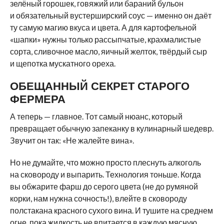
зелёный горошек, говяжий или бараний бульон
и обязательный вустерширский соус — именно он даёт
ту самую магию вкуса и цвета. А для картофельной
«шапки» нужны только рассыпчатые, крахмалистые
сорта, сливочное масло, яичный желток, твёрдый сыр
и щепотка мускатного ореха.
ОБЕЩАННЫЙ СЕКРЕТ СТАРОГО
ФЕРМЕРА
А теперь — главное. Тот самый нюанс, который
превращает обычную запеканку в кулинарный шедевр.
Звучит он так: «Не жалейте вина».
Но не думайте, что можно просто плеснуть алкоголь
на сковороду и выпарить. Технология тоньше. Когда
вы обжарите фарш до серого цвета (не до румяной
корки, нам нужна сочность!), влейте в сковороду
полстакана красного сухого вина. И тушите на среднем
огне, пока жидкость не впитается в каждую мясную