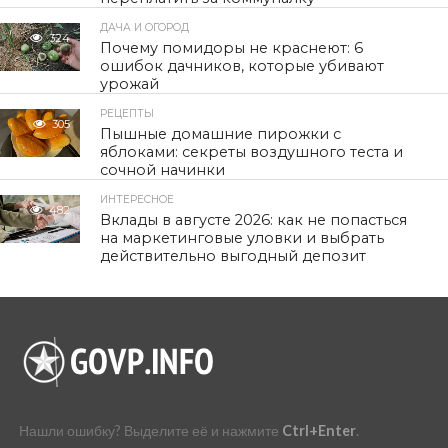
ДАЧА И ОГОРОД
324
Почему помидоры не краснеют: 6
ошибок дачников, которые убивают
урожай
РЕЦЕПТЫ
305
Пышные домашние пирожки с
яблоками: секреты воздушного теста и
сочной начинки
ИНТЕРЕСНОЕ
482
Вклады в августе 2026: как не попасться
на маркетинговые уловки и выбрать
действительно выгодный депозит
Нашли ошибку? Выделите её и нажмите
Ctrl+Enter
.