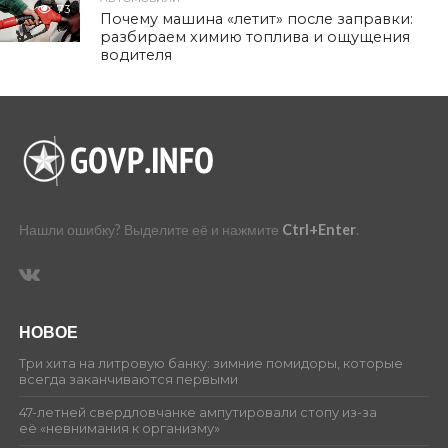
73
Почему машина «летит» после заправки:
разбираем химию топлива и ощущения
водителя
Нашли ошибку? Выделите её и нажмите
Ctrl+Enter
.
НОВОЕ
Три хита на литровую банку: зимние помидоры, которые
всегда заканчиваются первыми
47-летней свердловчанке ампутировали стопу из-за
её «невнимания к организму»