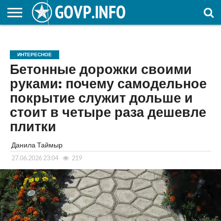
НОВОСТИ
ОБЩЕСТВО
ЭКОНОМИКА
ПОЛИТИКА
ПРОИСШЕСТВИЯ
НАУКА И
КУЛЬТУРА
ЖКХ
СПОРТ
АВТОРСКОЕ
ИНТЕРЕСНОЕ
ОБРАЗОВАНИЕ
ИНТЕРЕСНОЕ
Бетонные дорожки своими
руками: почему самодельное
покрытие служит дольше и
стоит в четыре раза дешевле
плитки
Данила Таймыр
27.06.2026 23:04
219