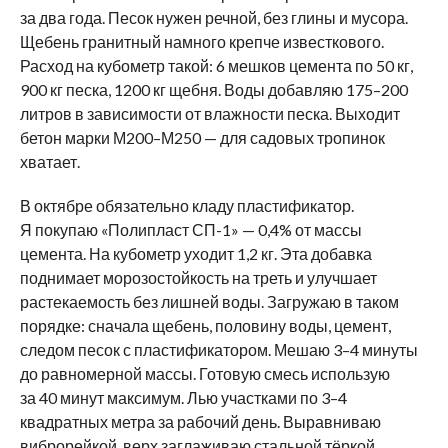
за два года. Песок нужен речной, без глины и мусора.
Щебень гранитный намного крепче известкового.
Расход на кубометр такой: 6 мешков цемента по 50 кг,
900 кг песка, 1200 кг щебня. Воды добавляю 175–200
литров в зависимости от влажности песка. Выходит
бетон марки М200–М250 — для садовых тропинок
хватает.
В октябре обязательно кладу пластификатор.
Я покупаю «Полипласт СП-1» — 0,4% от массы
цемента. На кубометр уходит 1,2 кг. Эта добавка
поднимает морозостойкость на треть и улучшает
растекаемость без лишней воды. Загружаю в таком
порядке: сначала щебень, половину воды, цемент,
следом песок с пластификатором. Мешаю 3–4 минуты
до равномерной массы. Готовую смесь использую
за 40 минут максимум. Лью участками по 3–4
квадратных метра за рабочий день. Выравниваю
виброрейкой, верх заглаживаю стальной тёркой.