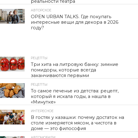
реальности театра
АВТОРСКОЕ
1.5K
OPEN URBAN TALKS. Где покупать
интересные вещи для декора в 2026
году?
РЕЦЕПТЫ
24
Три хита на литровую банку: зимние
помидоры, которые всегда
заканчиваются первыми
РЕЦЕПТЫ
43
То самое печенье из детства: рецепт,
который я искала годы, а нашла в
«Минутке»
ИНТЕРЕСНОЕ
59
В гостях у казашки: почему достаток на
столе измеряется мясом, а чистота в
доме — это философия
АВТОМОБИЛИ