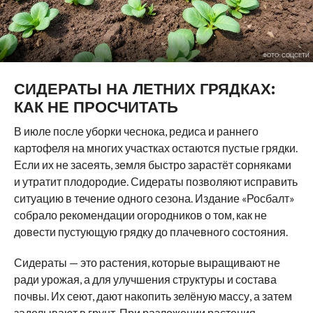
ФОТО: СОЦСЕТИ
СИДЕРАТЫ НА ЛЕТНИХ ГРЯДКАХ:
КАК НЕ ПРОСЧИТАТЬ
В июле после уборки чеснока, редиса и раннего
картофеля на многих участках остаются пустые грядки.
Если их не засеять, земля быстро зарастёт сорняками
и утратит плодородие. Сидераты позволяют исправить
ситуацию в течение одного сезона. Издание «Росбалт»
собрало рекомендации огородников о том, как не
довести пустующую грядку до плачевного состояния.
Сидераты — это растения, которые выращивают не
ради урожая, а для улучшения структуры и состава
почвы. Их сеют, дают накопить зелёную массу, а затем
заделывают в грунт. При разложении растения