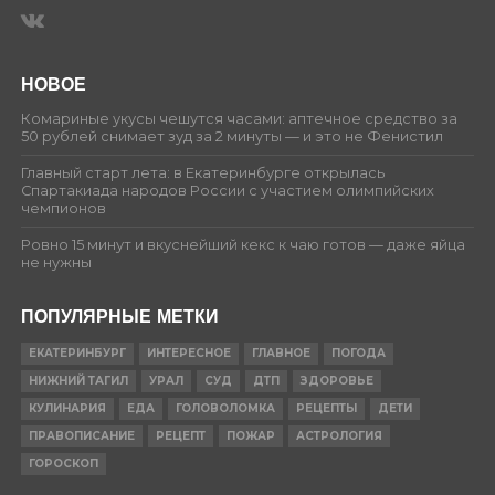
НОВОЕ
Комариные укусы чешутся часами: аптечное средство за
50 рублей снимает зуд за 2 минуты — и это не Фенистил
Главный старт лета: в Екатеринбурге открылась
Спартакиада народов России с участием олимпийских
чемпионов
Ровно 15 минут и вкуснейший кекс к чаю готов — даже яйца
не нужны
ПОПУЛЯРНЫЕ МЕТКИ
ЕКАТЕРИНБУРГ
ИНТЕРЕСНОЕ
ГЛАВНОЕ
ПОГОДА
НИЖНИЙ ТАГИЛ
УРАЛ
СУД
ДТП
ЗДОРОВЬЕ
КУЛИНАРИЯ
ЕДА
ГОЛОВОЛОМКА
РЕЦЕПТЫ
ДЕТИ
ПРАВОПИСАНИЕ
РЕЦЕПТ
ПОЖАР
АСТРОЛОГИЯ
ГОРОСКОП