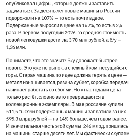
опубликовал цифры, которые должны заставить
задуматься. За десять лет новые машины в России
подорожали на 107% — то есть почти вдвое.
Подержанные выросли в цене на 162%, то есть в 2,6
раза. В первом полугодии 2026-го средняя стоимость
новой легковушки достигла 3,78 млн рублей, а б/у —
1,36 млн.
Понимаете, что это значит? Б/у дорожает быстрее
нового. Это уже не рынок, а снежный ком, несущийся с
горы. Старая машина по идее должна терять в цене —
металл изнашивается, резина дубеет, коробка передач
начинает работать со сбоями. Но у нас годами цена
только растёт, словно авто превращаются в
коллекционные экземпляры. В мае россияне купили
511,5 тысячи подержанных машин и заплатили за них
595,3 млрд рублей — на 14% больше, чем годом ранее.
И значительная часть этой суммы, 246 млрд, пришлась
на машины старше десяти лет. Мы фактически скупаем