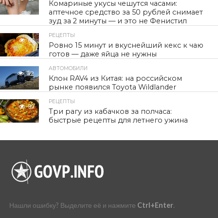
Комариные укусы чешутся часами:
аптечное средство за 50 рублей снимает
зуд за 2 минуты — и это не Фенистил
РЕЦЕПТЫ
60
Ровно 15 минут и вкуснейший кекс к чаю
готов — даже яйца не нужны
АВТОМОБИЛИ
112
Клон RAV4 из Китая: на российском
рынке появился Toyota Wildlander
РЕЦЕПТЫ
89
Три рагу из кабачков за полчаса:
быстрые рецепты для летнего ужина
Нашли ошибку? Выделите её и нажмите
Ctrl+Enter
.