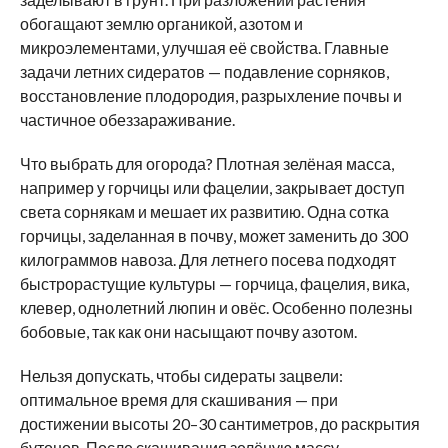
обогащают землю органикой, азотом и
микроэлементами, улучшая её свойства. Главные
задачи летних сидератов — подавление сорняков,
восстановление плодородия, разрыхление почвы и
частичное обеззараживание.
Что выбрать для огорода? Плотная зелёная масса,
например у горчицы или фацелии, закрывает доступ
света сорнякам и мешает их развитию. Одна сотка
горчицы, заделанная в почву, может заменить до 300
килограммов навоза. Для летнего посева подходят
быстрорастущие культуры — горчица, фацелия, вика,
клевер, однолетний люпин и овёс. Особенно полезны
бобовые, так как они насыщают почву азотом.
Нельзя допускать, чтобы сидераты зацвели:
оптимальное время для скашивания — при
достижении высоты 20–30 сантиметров, до раскрытия
бутонов. После скашивания зелёную массу