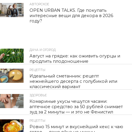
АВТОРСКОЕ
1.5K
OPEN URBAN TALKS. Где покупать
интересные вещи для декора в 2026
году?
ДАЧА И ОГОРОД
39
Август на грядке: как оживить огурцы и
продлить плодоношение
РЕЦЕПТЫ
60
Идеальный сметанник: рецепт
нежнейшего десерта с голубикой или
классический вариант
ЗДОРОВЬЕ
132
Комариные укусы чешутся часами:
аптечное средство за 50 рублей снимает
зуд за 2 минуты — и это не Фенистил
РЕЦЕПТЫ
99
Ровно 15 минут и вкуснейший кекс к чаю
готов — даже яйца не нужны