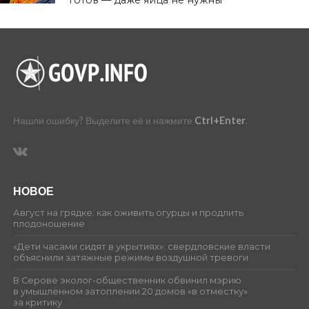
Нашли ошибку? Выделите её и нажмите
Ctrl+Enter
.
НОВОЕ
Август на грядке: как оживить огурцы и продлить
плодоношение
«Дети часами сидят в укрытиях»: свердловские власти
объяснили затяжные режимы воздушной тревоги
В Серове эколог-общественник обвинил мэрию
в умышленном затоплении 20 домов «в отместку»
за критику