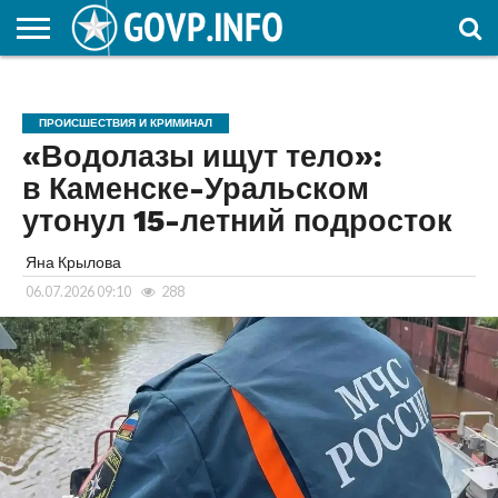
НОВОСТИ
ОБЩЕСТВО
ЭКОНОМИКА
ПОЛИТИКА
ПРОИСШЕСТВИЯ
НАУКА И
КУЛЬТУРА
ЖКХ
СПОРТ
АВТОРСКОЕ
ИНТЕРЕСНОЕ
ОБРАЗОВАНИЕ
ПРОИСШЕСТВИЯ И КРИМИНАЛ
«Водолазы ищут тело»:
в Каменске-Уральском
утонул 15-летний подросток
Яна Крылова
06.07.2026 09:10
288