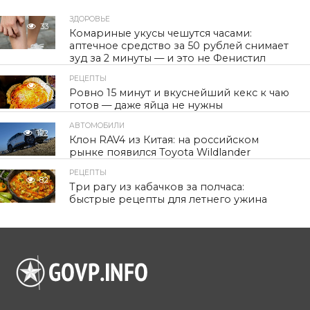
ЗДОРОВЬЕ
33
Комариные укусы чешутся часами:
аптечное средство за 50 рублей снимает
зуд за 2 минуты — и это не Фенистил
РЕЦЕПТЫ
50
Ровно 15 минут и вкуснейший кекс к чаю
готов — даже яйца не нужны
АВТОМОБИЛИ
102
Клон RAV4 из Китая: на российском
рынке появился Toyota Wildlander
РЕЦЕПТЫ
82
Три рагу из кабачков за полчаса:
быстрые рецепты для летнего ужина