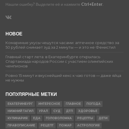
Нашли ошибку? Выделите её и нажмите
Ctrl+Enter
.
НОВОЕ
Комариные укусы чешутся часами: аптечное средство за
50 рублей снимает зуд за 2 минуты — и это не Фенистил
Главный старт лета: в Екатеринбурге открылась
Спартакиада народов России с участием олимпийских
чемпионов
Ровно 15 минут и вкуснейший кекс к чаю готов — даже яйца
не нужны
ПОПУЛЯРНЫЕ МЕТКИ
ЕКАТЕРИНБУРГ
ИНТЕРЕСНОЕ
ГЛАВНОЕ
ПОГОДА
НИЖНИЙ ТАГИЛ
УРАЛ
СУД
ДТП
ЗДОРОВЬЕ
КУЛИНАРИЯ
ЕДА
ГОЛОВОЛОМКА
РЕЦЕПТЫ
ДЕТИ
ПРАВОПИСАНИЕ
РЕЦЕПТ
ПОЖАР
АСТРОЛОГИЯ