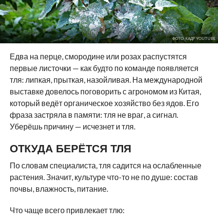
ФОТО: КАДР YOUTUBE
Едва на перце, смородине или розах распустятся
первые листочки — как будто по команде появляется
тля: липкая, прыткая, назойливая. На международной
выставке довелось поговорить с агрономом из Китая,
который ведёт органическое хозяйство без ядов. Его
фраза застряла в памяти: тля не враг, а сигнал.
Уберёшь причину — исчезнет и тля.
ОТКУДА БЕРЁТСЯ ТЛЯ
По словам специалиста, тля садится на ослабленные
растения. Значит, культуре что-то не по душе: состав
почвы, влажность, питание.
Что чаще всего привлекает тлю: