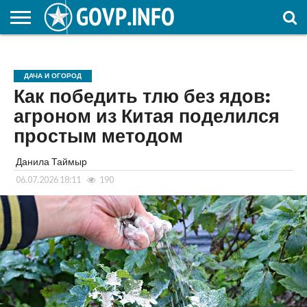
НОВОСТИ
ОБЩЕСТВО
ЭКОНОМИКА
ПОЛИТИКА
ПРОИСШЕСТВИЯ
НАУКА И
КУЛЬТУРА
ЖКХ
СПОРТ
АВТОРСКОЕ
ИНТЕРЕСНОЕ
ОБРАЗОВАНИЕ
ДАЧА И ОГОРОД
Как победить тлю без ядов:
агроном из Китая поделился
простым методом
Данила Таймыр
06.07.2026 18:11
190