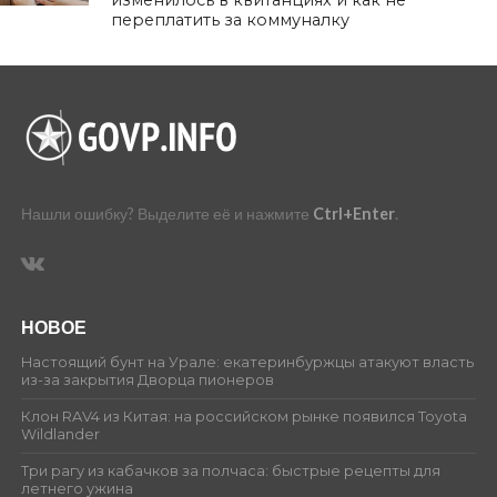
изменилось в квитанциях и как не
переплатить за коммуналку
Нашли ошибку? Выделите её и нажмите
Ctrl+Enter
.
НОВОЕ
Настоящий бунт на Урале: екатеринбуржцы атакуют власть
из-за закрытия Дворца пионеров
Клон RAV4 из Китая: на российском рынке появился Toyota
Wildlander
Три рагу из кабачков за полчаса: быстрые рецепты для
летнего ужина