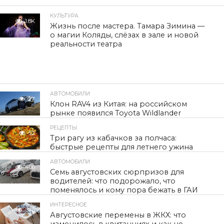
КУЛЬТУРА
1.8K
Жизнь после мастера. Тамара Зимина —
о магии Коляды, слёзах в зале и новой
реальности театра
АВТОМОБИЛИ
27
Клон RAV4 из Китая: на российском
рынке появился Toyota Wildlander
РЕЦЕПТЫ
52
Три рагу из кабачков за полчаса:
быстрые рецепты для летнего ужина
АВТОМОБИЛИ
400
Семь августовских сюрпризов для
водителей: что подорожало, что
поменялось и кому пора бежать в ГАИ
ИНТЕРЕСНОЕ
375
Августовские перемены в ЖКХ: что