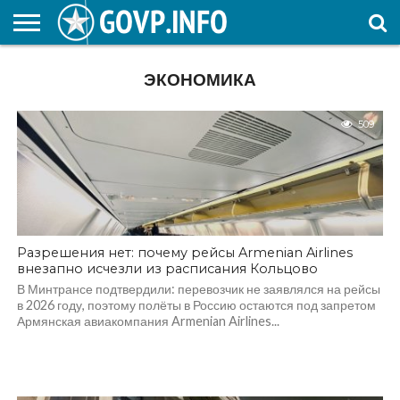
НОВОСТИ
ОБЩЕСТВО
ЭКОНОМИКА
ПОЛИТИКА
ПРОИСШЕСТВИЯ
НАУКА И
КУЛЬТУРА
ЖКХ
СПОРТ
АВТОРСКОЕ
ИНТЕРЕСНОЕ
ЭКОНОМИКА
ОБРАЗОВАНИЕ
509
Разрешения нет: почему рейсы Armenian Airlines
внезапно исчезли из расписания Кольцово
В Минтрансе подтвердили: перевозчик не заявлялся на рейсы
в 2026 году, поэтому полёты в Россию остаются под запретом
Армянская авиакомпания Armenian Airlines...