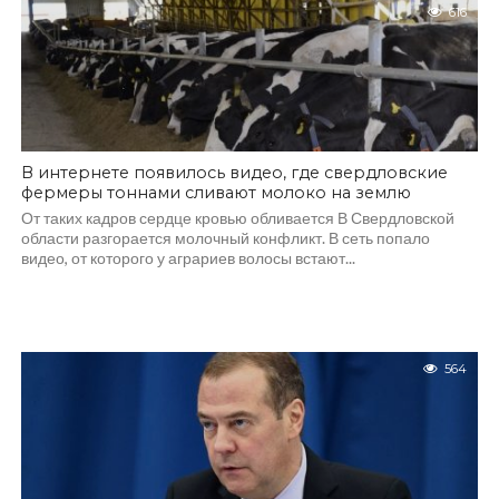
616
В интернете появилось видео, где свердловские
фермеры тоннами сливают молоко на землю
От таких кадров сердце кровью обливается В Свердловской
области разгорается молочный конфликт. В сеть попало
видео, от которого у аграриев волосы встают...
564