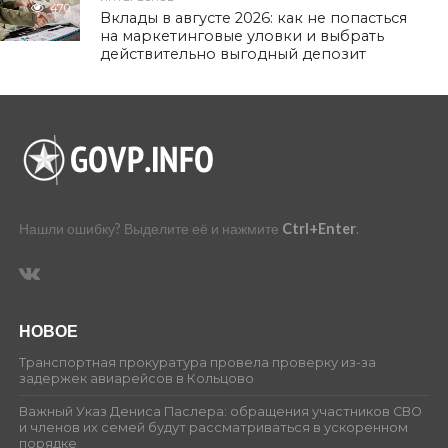
470
Вклады в августе 2026: как не попасться
на маркетинговые уловки и выбрать
действительно выгодный депозит
Нашли ошибку? Выделите её и нажмите
Ctrl+Enter
.
НОВОЕ
Транспортная прокуратура провела проверку из-за
задержек авиарейсов в Кольцово
Важный Указ Дениса Паслера: обращения участников СВО
и членов их семей будут рассматриваться в ускоренном
порядке