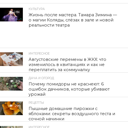
КУЛЬТУРА
1.8K
Жизнь после мастера. Тамара Зимина —
о магии Коляды, слёзах в зале и новой
реальности театра
ИНТЕРЕСНОЕ
320
Августовские перемены в ЖКХ: что
изменилось в квитанциях и как не
переплатить за коммуналку
ДАЧА И ОГОРОД
319
Почему помидоры не краснеют: 6
ошибок дачников, которые убивают
урожай
РЕЦЕПТЫ
298
Пышные домашние пирожки с
яблоками: секреты воздушного теста и
сочной начинки
ИНТЕРЕСНОЕ