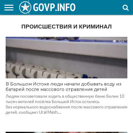
НОВОСТИ
ОБЩЕСТВО
ЭКОНОМИКА
ПОЛИТИКА
ПРОИСШЕСТВИЯ
НАУКА И
КУЛЬТУРА
ЖКХ
СПОРТ
АВТОРСКОЕ
ИНТЕРЕСНОЕ
ПРОИСШЕСТВИЯ И КРИМИНАЛ
ОБРАЗОВАНИЕ
324
В Большом Истоке люди начали добывать воду из
батарей после массового отравления детей
Людям посоветовали ходить в общественную баню Более 10
тысяч жителей посёлка Большой Исток остались
без нормального водоснабжения после массового отравления
детей, сообщает Ural Mash....