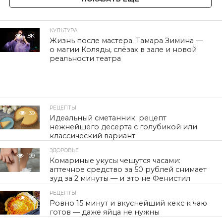
КУЛЬТУРА
1.8K
Жизнь после мастера. Тамара Зимина —
о магии Коляды, слёзах в зале и новой
реальности театра
РЕЦЕПТЫ
39
Идеальный сметанник: рецепт
нежнейшего десерта с голубикой или
классический вариант
ЗДОРОВЬЕ
109
Комариные укусы чешутся часами:
аптечное средство за 50 рублей снимает
зуд за 2 минуты — и это не Фенистил
РЕЦЕПТЫ
85
Ровно 15 минут и вкуснейший кекс к чаю
готов — даже яйца не нужны