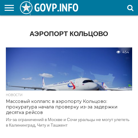
НОВОСТИ
ОБЩЕСТВО
ЭКОНОМИКА
ПОЛИТИКА
ПРОИСШЕСТВИЯ
НАУКА И
КУЛЬТУРА
ЖКХ
СПОРТ
АВТОРСКОЕ
ИНТЕРЕСНОЕ
ОБРАЗОВАНИЕ
АЭРОПОРТ КОЛЬЦОВО
454
НОВОСТИ
Массовый коллапс в аэропорту Кольцово:
прокуратура начала проверку из-за задержки
десятка рейсов
Из-за ограничений в Москве и Сочи уральцы не могут улететь
в Калининград, Читу и Ташкент