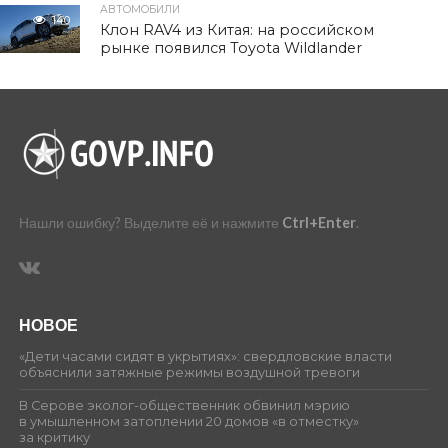
АВТОМОБИЛИ
140
Клон RAV4 из Китая: на российском
рынке появился Toyota Wildlander
Нашли ошибку? Выделите её и нажмите
Ctrl+Enter
.
НОВОЕ
«Дети часами сидят в укрытиях»: свердловские власти
объяснили затяжные режимы воздушной тревоги
В Серове эколог-общественник обвинил мэрию
в умышленном затоплении 20 домов «в отместку»
за критику