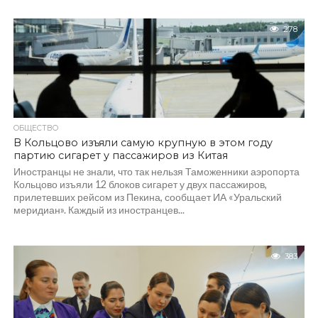
278
ОБЩЕСТВО
В Кольцово изъяли самую крупную в этом году
партию сигарет у пассажиров из Китая
Иностранцы не знали, что так нельзя Таможенники аэропорта
Кольцово изъяли 12 блоков сигарет у двух пассажиров,
прилетевших рейсом из Пекина, сообщает ИА «Уральский
меридиан». Каждый из иностранцев...
383