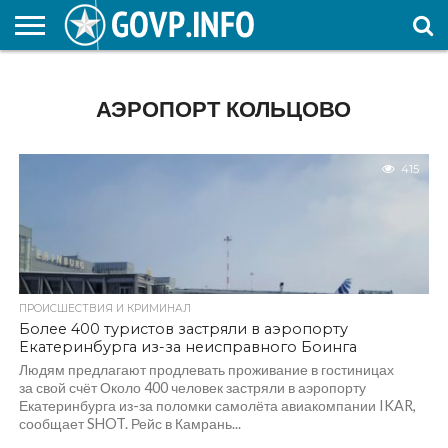
НОВОСТИ
ОБЩЕСТВО
ЭКОНОМИКА
ПОЛИТИКА
ПРОИСШЕСТВИЯ
НАУКА И
КУЛЬТУРА
ЖКХ
СПОРТ
АВТОРСКОЕ
ИНТЕРЕСНОЕ
ОБРАЗОВАНИЕ
АЭРОПОРТ КОЛЬЦОВО
415
ПРОИСШЕСТВИЯ И КРИМИНАЛ
Более 400 туристов застряли в аэропорту
Екатеринбурга из-за неисправного Боинга
Людям предлагают продлевать проживание в гостиницах
за свой счёт Около 400 человек застряли в аэропорту
Екатеринбурга из-за поломки самолёта авиакомпании IKAR,
сообщает SHOT. Рейс в Камрань...