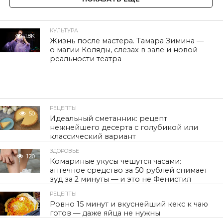
КУЛЬТУРА
1.8K
Жизнь после мастера. Тамара Зимина —
о магии Коляды, слёзах в зале и новой
реальности театра
РЕЦЕПТЫ
50
Идеальный сметанник: рецепт
нежнейшего десерта с голубикой или
классический вариант
ЗДОРОВЬЕ
120
Комариные укусы чешутся часами:
аптечное средство за 50 рублей снимает
зуд за 2 минуты — и это не Фенистил
РЕЦЕПТЫ
92
Ровно 15 минут и вкуснейший кекс к чаю
готов — даже яйца не нужны