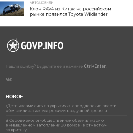
АВТОМОБИЛИ
144
Клон RAV4 из Китая: на российском
рынке появился Toyota Wildlander
Нашли ошибку? Выделите её и нажмите
Ctrl+Enter
.
НОВОЕ
«Дети часами сидят в укрытиях»: свердловские власти
объяснили затяжные режимы воздушной тревоги
В Серове эколог-общественник обвинил мэрию
в умышленном затоплении 20 домов «в отместку»
за критику