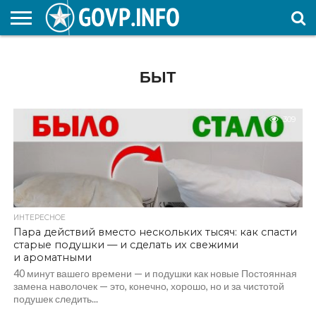
НОВОСТИ
ОБЩЕСТВО
ЭКОНОМИКА
ПОЛИТИКА
ПРОИСШЕСТВИЯ
НАУКА И
КУЛЬТУРА
ЖКХ
СПОРТ
АВТОРСКОЕ
ИНТЕРЕСНОЕ
ОБРАЗОВАНИЕ
БЫТ
309
ИНТЕРЕСНОЕ
Пара действий вместо нескольких тысяч: как спасти
старые подушки — и сделать их свежими
и ароматными
40 минут вашего времени — и подушки как новые Постоянная
замена наволочек — это, конечно, хорошо, но и за чистотой
подушек следить...