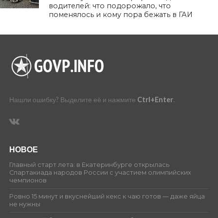
водителей: что подорожало, что
поменялось и кому пора бежать в ГАИ
Нашли ошибку? Выделите её и нажмите
Ctrl+Enter
.
НОВОЕ
Главный старт лета: в Екатеринбурге открылась
Спартакиада народов России с участием олимпийских
чемпионов
Ровно 15 минут и вкуснейший кекс к чаю готов — даже яйца
не нужны