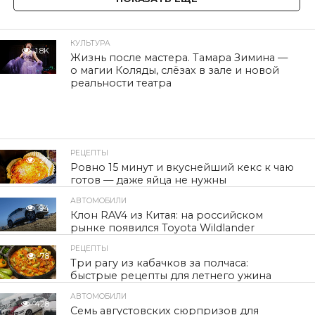
КУЛЬТУРА
1.8K
Жизнь после мастера. Тамара Зимина —
о магии Коляды, слёзах в зале и новой
реальности театра
РЕЦЕПТЫ
27
Ровно 15 минут и вкуснейший кекс к чаю
готов — даже яйца не нужны
АВТОМОБИЛИ
94
Клон RAV4 из Китая: на российском
рынке появился Toyota Wildlander
РЕЦЕПТЫ
78
Три рагу из кабачков за полчаса:
быстрые рецепты для летнего ужина
АВТОМОБИЛИ
428
Семь августовских сюрпризов для