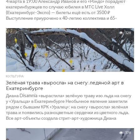
4 марта в 19:00 Александр Иванов и его «Рондо» порадуют
екатеринбуржцев по случаю юбилея в МТС Live Холл
(Екатеринбург-Экспо) — билеты ещё есть от 3500 ₽
Выступление приурочено к 40-летию коллектива и 65-
летию солиста. Музыканты представят
новинку — песню «Полчаса» в духе 80-90-х,...
328
КУЛЬТУРА
Зелёная трава «выросла» на снегу: ледяной арт в
Екатеринбурге
Диана Disamnia «вырастила» зелёную траву изо льда на снегу
у «Уральца» в Екатеринбурге Необычное явление заметили
рядом с бывшим КРК «Уралец»: на снегу «выросла» зелёная
трава и появились разноцветные сердечки из цветного льда.
Все арт-объекты создала стрит-арт-художница Диана
Disamnia...
378