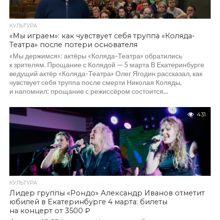
КУЛЬТУРА
«Мы играем»: как чувствует себя труппа «Коляда-
Театра» после потери основателя
«Мы держимся»: актёры «Коляда-Театра» обратились
к зрителям. Прощание с Колядой — 5 марта В Екатеринбурге
ведущий актёр «Коляда-Театра» Олег Ягодин рассказал, как
чувствует себя труппа после смерти Николая Коляды,
и напомнил: прощание с режиссёром состоится...
431
КУЛЬТУРА
Лидер группы «Рондо» Александр Иванов отметит
юбилей в Екатеринбурге 4 марта: билеты
на концерт от 3500 ₽