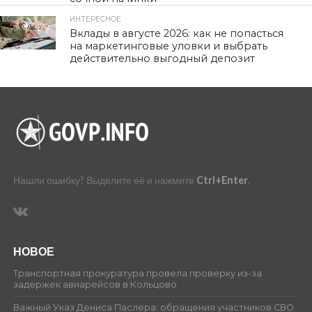
ИНТЕРЕСНОЕ
470
Вклады в августе 2026: как не попасться
на маркетинговые уловки и выбрать
действительно выгодный депозит
Нашли ошибку? Выделите её и нажмите
Ctrl+Enter
.
НОВОЕ
Транспортная прокуратура провела проверку из-за
задержек авиарейсов в Кольцово
Важный Указ Дениса Паслера: обращения участников СВО