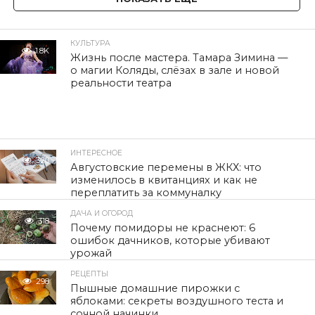
КУЛЬТУРА
1.8K
Жизнь после мастера. Тамара Зимина —
о магии Коляды, слёзах в зале и новой
реальности театра
ИНТЕРЕСНОЕ
320
Августовские перемены в ЖКХ: что
изменилось в квитанциях и как не
переплатить за коммуналку
ДАЧА И ОГОРОД
318
Почему помидоры не краснеют: 6
ошибок дачников, которые убивают
урожай
РЕЦЕПТЫ
298
Пышные домашние пирожки с
яблоками: секреты воздушного теста и
сочной начинки