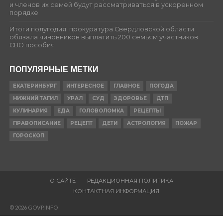
и членов их семей будут рассматриваться в ускоренном
порядке
Итоги полугодия: прокуратура Свердловской области
обязала чиновников выплатить 200 семьям участников
СВО пособия
ПОПУЛЯРНЫЕ МЕТКИ
ЕКАТЕРИНБУРГ
ИНТЕРЕСНОЕ
ГЛАВНОЕ
ПОГОДА
НИЖНИЙ ТАГИЛ
УРАЛ
СУД
ЗДОРОВЬЕ
ДТП
КУЛИНАРИЯ
ЕДА
ГОЛОВОЛОМКА
РЕЦЕПТЫ
ПРАВОПИСАНИЕ
РЕЦЕПТ
ДЕТИ
АСТРОЛОГИЯ
ПОЖАР
ГОРОСКОП
О САЙТЕ
РЕДАКЦИОННАЯ ПОЛИТИКА
КОНТАКТНАЯ ИНФОРМАЦИЯ
© 2026 GOVP.INFO