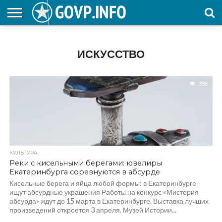
НОВОСТИ
ОБЩЕСТВО
ЭКОНОМИКА
ПОЛИТИКА
ПРОИСШЕСТВИЯ
НАУКА И
КУЛЬТУРА
ЖКХ
СПОРТ
АВТОРСКОЕ
ИНТЕРЕСНОЕ
ОБРАЗОВАНИЕ
ИСКУССТВО
356
КУЛЬТУРА
Реки с кисельными берегами: ювелиры
Екатеринбурга соревнуются в абсурде
Кисельные берега и яйца любой формы: в Екатеринбурге
ищут абсурдные украшения Работы на конкурс «Мистерия
абсурда» ждут до 15 марта в Екатеринбурге. Выставка лучших
произведений откроется 3 апреля. Музей Истории...