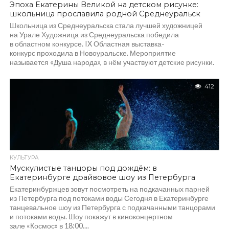
Эпоха Екатерины Великой на детском рисунке:
школьница прославила родной Среднеуральск
Школьница из Среднеуральска стала лучшей художницей
на Урале Художница из Среднеуральска победила
в областном конкурсе. IX Областная выставка-
конкурс проходила в Новоуральске. Мероприятие
называется «Душа народа», в нём участвуют детские рисунки.
Александра Сыч...
412
КУЛЬТУРА
Мускулистые танцоры под дождём: в
Екатеринбурге драйвовое шоу из Петербурга
Екатеринбуржцев зовут посмотреть на подкачанных парней
из Петербурга под потоками воды Сегодня в Екатеринбурге
танцевальное шоу из Петербурга с подкачанными танцорами
и потоками воды. Шоу покажут в киноконцертном
зале «Космос» в 18:00....