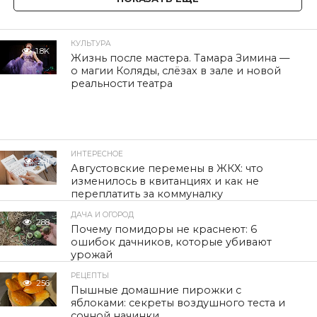
КУЛЬТУРА
1.8K
Жизнь после мастера. Тамара Зимина —
о магии Коляды, слёзах в зале и новой
реальности театра
ИНТЕРЕСНОЕ
291
Августовские перемены в ЖКХ: что
изменилось в квитанциях и как не
переплатить за коммуналку
ДАЧА И ОГОРОД
288
Почему помидоры не краснеют: 6
ошибок дачников, которые убивают
урожай
РЕЦЕПТЫ
256
Пышные домашние пирожки с
яблоками: секреты воздушного теста и
сочной начинки