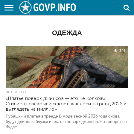
НОВОСТИ
ОБЩЕСТВО
ЭКОНОМИКА
ПОЛИТИКА
ПРОИСШЕСТВИЯ
НАУКА И
КУЛЬТУРА
ЖКХ
СПОРТ
АВТОРСКОЕ
ИНТЕРЕСНОЕ
ОБРАЗОВАНИЕ
ОДЕЖДА
348
ИНТЕРЕСНОЕ
«Платье поверх джинсов — это не колхоз!»:
Стилисты раскрыли секрет, как носить тренд 2026 и
выглядеть на миллион
Рубашки и платья в тренде В моде весной 2026 года снова
будут длинные блузки и платья поверх джинсов. Но теперь все
будет...