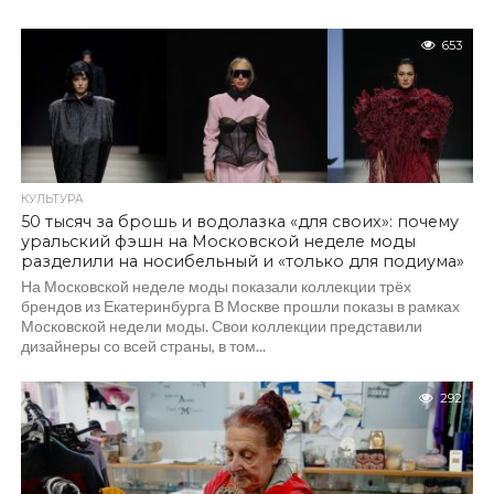
653
КУЛЬТУРА
50 тысяч за брошь и водолазка «для своих»: почему
уральский фэшн на Московской неделе моды
разделили на носибельный и «только для подиума»
На Московской неделе моды показали коллекции трёх
брендов из Екатеринбурга В Москве прошли показы в рамках
Московской недели моды. Свои коллекции представили
дизайнеры со всей страны, в том...
292