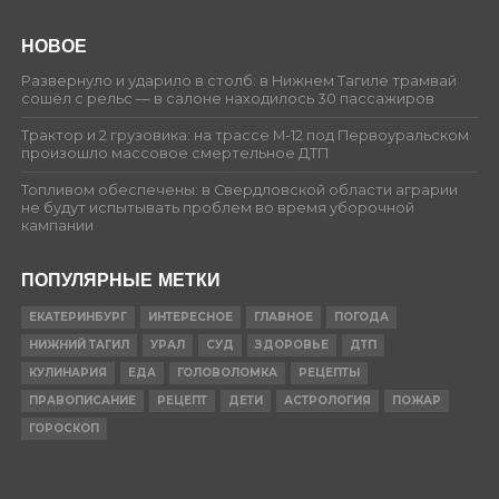
НОВОЕ
Развернуло и ударило в столб: в Нижнем Тагиле трамвай
сошёл с рельс — в салоне находилось 30 пассажиров
Трактор и 2 грузовика: на трассе М-12 под Первоуральском
произошло массовое смертельное ДТП
Топливом обеспечены: в Свердловской области аграрии
не будут испытывать проблем во время уборочной
кампании
ПОПУЛЯРНЫЕ МЕТКИ
ЕКАТЕРИНБУРГ
ИНТЕРЕСНОЕ
ГЛАВНОЕ
ПОГОДА
НИЖНИЙ ТАГИЛ
УРАЛ
СУД
ЗДОРОВЬЕ
ДТП
КУЛИНАРИЯ
ЕДА
ГОЛОВОЛОМКА
РЕЦЕПТЫ
ПРАВОПИСАНИЕ
РЕЦЕПТ
ДЕТИ
АСТРОЛОГИЯ
ПОЖАР
ГОРОСКОП