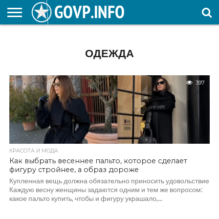
НОВОСТИ
ОБЩЕСТВО
ЭКОНОМИКА
ПОЛИТИКА
ПРОИСШЕСТВИЯ
НАУКА И
КУЛЬТУРА
ЖКХ
СПОРТ
АВТОРСКОЕ
ИНТЕРЕСНОЕ
ОБРАЗОВАНИЕ
ОДЕЖДА
397
КРАСОТА И МОДА
Как выбрать весеннее пальто, которое сделает
фигуру стройнее, а образ дороже
Купленная вещь должна обязательно приносить удовольствие
Каждую весну женщины задаются одним и тем же вопросом:
какое пальто купить, чтобы и фигуру украшало,...