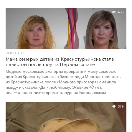
436
ОБЩЕСТВО
Мама семерых детей из Краснотурьинска стала
невестой после шоу на Первом канале
Модные московские эксперты превратили маму семерых
детей из Краснотурьинска в бизнес-леди Многодетная мать
из Краснотурьинска после «Модного приговора» сменила
имидж и сказала «Да!» любимому. Эльвире 49 лет,
она — аппаратчик-гидрометаллург на Богословском
алюминиевом...
579