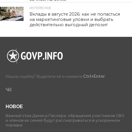
ИНТЕРЕСНОЕ
459
Вклады в августе 2026: как не попасться
на маркетинговые уловки и выбрать
действительно выгодный депозит
Нашли ошибку? Выделите её и нажмите
Ctrl+Enter
.
НОВОЕ
Важный Указ Дениса Паслера: обращения участников СВО
и членов их семей будут рассматриваться в ускоренном
порядке