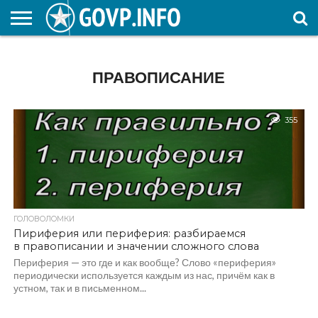
НОВОСТИ
ОБЩЕСТВО
ЭКОНОМИКА
ПОЛИТИКА
ПРОИСШЕСТВИЯ
НАУКА И
КУЛЬТУРА
ЖКХ
СПОРТ
АВТОРСКОЕ
ИНТЕРЕСНОЕ
ОБРАЗОВАНИЕ
ПРАВОПИСАНИЕ
355
ГОЛОВОЛОМКИ
Пириферия или периферия: разбираемся
в правописании и значении сложного слова
Периферия — это где и как вообще? Слово «периферия»
периодически используется каждым из нас, причём как в
устном, так и в письменном...