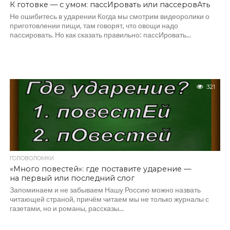
К готовке — с умом: пассИровать или пассеровАть
Не ошибитесь в ударении Когда мы смотрим видеоролики о
приготовлении пищи, там говорят, что овощи надо
пассировать. Но как сказать правильно: пассИровать...
321
ГОЛОВОЛОМКИ
«Много повестей»: где поставите ударение —
на первый или последний слог
Запоминаем и не забываем Нашу Россию можно назвать
читающей страной, причём читаем мы не только журналы с
газетами, но и романы, рассказы...