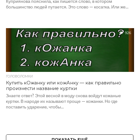
Куприянова пояснила, как пишется слово, в котором
большинство людей путается. Это слово — косатка. Или же...
926
ГОЛОВОЛОМКИ
Купить кОжанку или кожАнку — как правильно
произнести название куртки
Знаете ответ? Этой весной в моду снова войдут кожаные
куртки. В народе их называют проще — кожанки. Но где
поставить ударение, чтобы...
ПОКАЗАТЬ ЕЩЁ