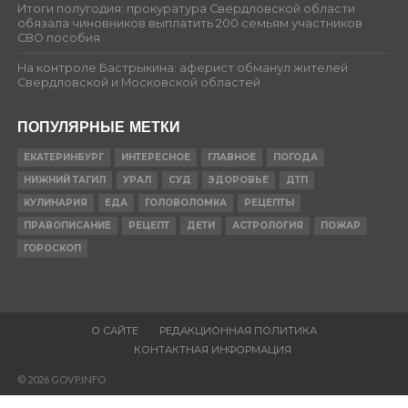
Итоги полугодия: прокуратура Свердловской области
обязала чиновников выплатить 200 семьям участников
СВО пособия
На контроле Бастрыкина: аферист обманул жителей
Свердловской и Московской областей
ПОПУЛЯРНЫЕ МЕТКИ
ЕКАТЕРИНБУРГ
ИНТЕРЕСНОЕ
ГЛАВНОЕ
ПОГОДА
НИЖНИЙ ТАГИЛ
УРАЛ
СУД
ЗДОРОВЬЕ
ДТП
КУЛИНАРИЯ
ЕДА
ГОЛОВОЛОМКА
РЕЦЕПТЫ
ПРАВОПИСАНИЕ
РЕЦЕПТ
ДЕТИ
АСТРОЛОГИЯ
ПОЖАР
ГОРОСКОП
О САЙТЕ
РЕДАКЦИОННАЯ ПОЛИТИКА
КОНТАКТНАЯ ИНФОРМАЦИЯ
© 2026 GOVP.INFO