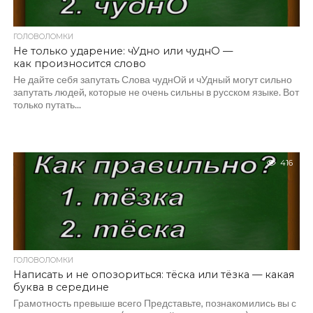
ГОЛОВОЛОМКИ
Не только ударение: чУдно или чуднО —
как произносится слово
Не дайте себя запутать Слова чуднОй и чУдный могут сильно
запутать людей, которые не очень сильны в русском языке. Вот
только путать...
416
ГОЛОВОЛОМКИ
Написать и не опозориться: тёска или тёзка — какая
буква в середине
Грамотность превыше всего Представьте, познакомились вы с