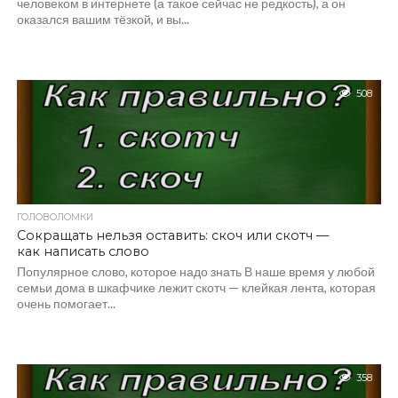
человеком в интернете (а такое сейчас не редкость), а он
оказался вашим тёзкой, и вы...
508
ГОЛОВОЛОМКИ
Сокращать нельзя оставить: скоч или скотч —
как написать слово
Популярное слово, которое надо знать В наше время у любой
семьи дома в шкафчике лежит скотч — клейкая лента, которая
очень помогает...
358