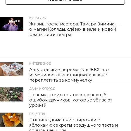
КУЛЬТУРА
1.8K
Жизнь после мастера. Тамара Зимина —
о магии Коляды, слёзах в зале и новой
реальности театра
ИНТЕРЕСНОЕ
317
Августовские перемены в ЖКХ: что
изменилось в квитанциях и как не
переплатить за коммуналку
ДАЧА И ОГОРОД
307
Почему помидоры не краснеют: 6
ошибок дачников, которые убивают
урожай
РЕЦЕПТЫ
292
Пышные домашние пирожки с
яблоками: секреты воздушного теста и
сочной начинки