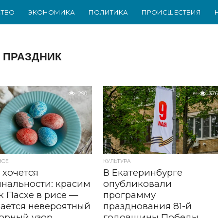
ТВО
ЭКОНОМИКА
ПОЛИТИКА
ПРОИСШЕСТВИЯ
ПРАЗДНИК
290
376
НОЕ
КУЛЬТУРА
 хочется
В Екатеринбурге
нальности: красим
опубликовали
к Пасхе в рисе —
программу
ается невероятный
празднования 81-й
орный узор
годовщины Победы