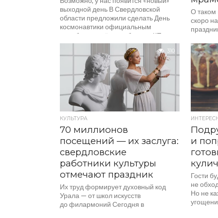
Возможно, у нас появится «новый»
выходной день В Свердловской
О таком
области предложили сделать День
скоро н
космонавтики официальным
праздник
нерабочим днём, сообщает «КП-
последне
Екатеринбург». Такое обращение
310
на имя председателя Госдумы...
КУЛЬТУРА
ИНТЕРЕС
70 миллионов
Подр
посещений — их заслуга:
и поп
свердловские
гото
работники культуры
кулич
отмечают праздник
Гости бу
не обход
Их труд формирует духовный код
Но не ка
Урала — от школ искусств
угощение
до филармоний Сегодня в
пригото
Свердловской области, как и по всей