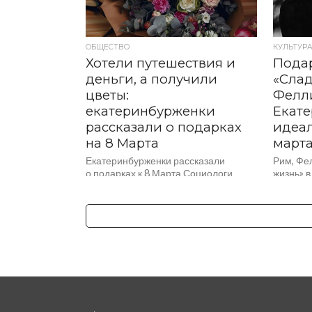
ОБЩЕСТВО
КУЛЬТУР
Хотели путешествия и
Подар
деньги, а получили
«Слад
цветы:
Фелл
екатеринбурженки
Екате
рассказали о подарках
идеал
на 8 Марта
март
Екатеринбурженки рассказали
Рим, Фе
о подарках к 8 Марта Социологи
жизнь» 
опросили жительниц Екатеринбурга
Екатерин
и выяснили, о чем они мечтают
в киноз
на 8 марта. Оказалось, что
билет —
традиционные цветы и конфеты
на италь
не в топе. Аналитики сервиса
оригинал
SuperJob...
субтитр
прочувст