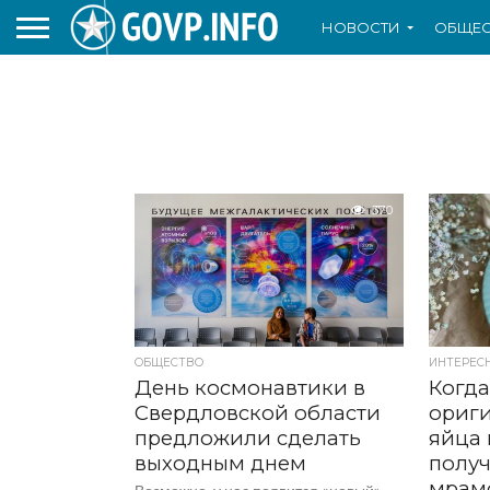
НОВОСТИ
ОБЩЕС
370
ОБЩЕСТВО
ИНТЕРЕС
День космонавтики в
Когда
Свердловской области
ориги
предложили сделать
яйца 
выходным днем
получ
мрам