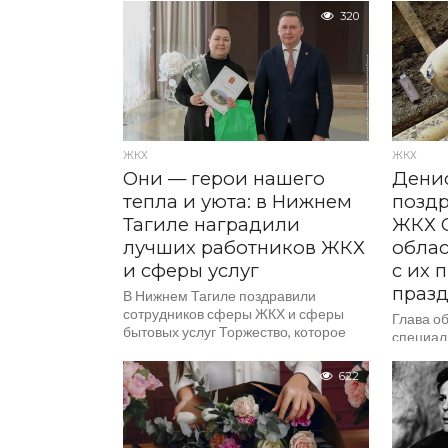
новости 
России, чествуют работников
320
нескольк
культуры. В регионе в этой сфере...
ЖКХ
ЖКХ
Они — герои нашего
Дени
тепла и уюта: в Нижнем
поздр
Тагиле наградили
ЖКХ 
лучших работников ЖКХ
обла
и сферы услуг
с их
праз
В Нижнем Тагиле поздравили
сотрудников сферы ЖКХ и сферы
Глава о
бытовых услуг Торжество, которое
специал
приурочено ко Дню работников
доме Де
бытового обслуживания и жилищно-
с поздр
622
коммунального хозяйства, прошло
сферы Ж
во Дворце культуры «Юбилейный»....
обслужи
по случ
праздник