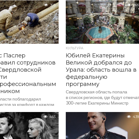
и видео» раскрывает
305
265
о нюансов...
КУЛЬТУРА
с Паслер
Юбилей Екатерины
авил сотрудников
Великой добрался до
Свердловской
Урала: область вошла в
сти
федеральную
 профессиональным
программу
дником
Свердловская область попала
в список регионов, где будут отмеча
бласти поблагодарил
300-летие Екатерины Министр
истов за комфорт в каждом
культуры России Ольга Любимова
нис Паслер обратился
рассказала, как страна готовится
авлениями к сотрудникам
465
439
к круглой дате, 300 лет...
КХ и бытового
вания Свердловской области
аю их профессионального
а. Он выразил...