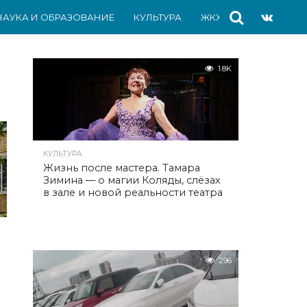
НАУКА И ОБРАЗОВАНИЕ
КУЛЬТУРА
ЖКХ
СПОРТ
АВ
1.8K
КУЛЬТУРА
Жизнь после мастера. Тамара
Зимина — о магии Коляды, слёзах
в зале и новой реальности театра
296