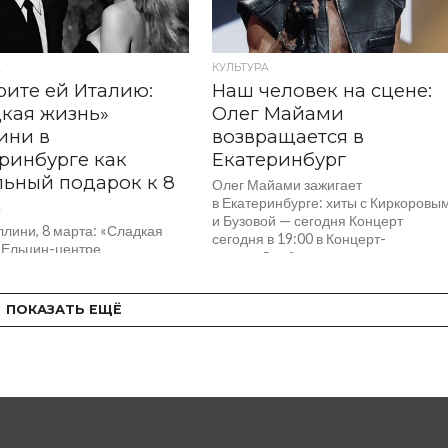
А
КУЛЬТУРА
ите ей Италию:
Наш человек на сцене:
кая жизнь»
Олег Майами
ини в
возвращается в
ринбурге как
Екатеринбург
ьный подарок к 8
Олег Майами зажигает
а
в Екатеринбурге: хиты с Киркоровы
и Бузовой — сегодня Концерт
ллини, 8 марта: «Сладкая
сегодня в 19:00 в Концерт-
в Ельцин-центре
холле «Свобода»,
бурга Показ сегодня в 16:00
билеты — от 3000 рублей. Шоумен
але Ельцин-центра,
обещает зажечь зал и подарить сво
 400 рублей. Фильм покажут
ПОКАЗАТЬ ЕЩЁ
бешеную энергетику
янском языке (языке
екатеринбурженкам....
а) с русскими
ами — так можно лучше
вовать атмосферу...