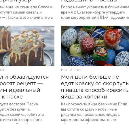
 вы ещё не слышали Совсем
Город начнут украшать в ближайше
аступит самый светлый
время В Екатеринбурге утвердили
 — Пасха, а это значит, что в
план мероприятий к 81-й годовщин
е время хозяйки...
Победы в Великой Отечественной
войне, сообщает пресс-служба
341
357
мэрии. Праздничные события
стартуют уже...
НОЕ
ИНТЕРЕСНОЕ
уги обзавидуются
Мои дети больше не
росят рецепт —
едят краску со скорлупы
вим идеальный
я нашла способ красить
 к Пасхе
яйца за копейки
дут в восторге Пасха
Как покрасить яйца без химии Если
ится без кулича.
вы хотите создать необычные
ждая хозяйка любит это
рисунки на пасхальных яйцах с
 из-за его капризного
мраморным эффектом, то не
вления. «Пятый канал —
обязательно бежать в...