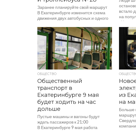
Люди шл
останово
Заранее планируйте свой маршрут
встало 
В Екатеринбурге изменится схема
на попу
движения двух автобусных и одного
«Царьгр
троллейбусного маршрутов,
№ 10 заб
сообщает пресс-служба городской
529
на участк
администрации. Нововведения
затронут автобусы № 44 и № 94,...
ОБЩЕСТВО
ОБЩЕСТВ
Общественный
Новое
транспорт в
элект
Екатеринбурге 9 мая
из Ек
будет ходить на час
на ма
дольше
Больше 
маршрут
Пустые машины и вагоны будут
Свердло
ждать пассажиров к 21:00
компани
В Екатеринбурге 9 мая работа
дополни
общественного транспорта будет