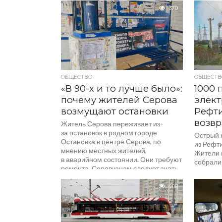
праздник
продлена до часа ночи, сообщает
370
с наплы
«КП-Екатеринбург». Метро, трамваи,
по 12 ма
троллейбусы и автобусы...
ОБЩЕСТВО
ОБЩЕСТВ
«В 90-х и то лучше было»:
1000 
почему жителей Серова
элект
возмущают остановки
Рефти
возвр
Житель Серова переживает из-
за остановок в родном городе
Острый 
Остановка в центре Серова, по
из Рефт
мнению местных жителей,
Жители 
в аварийном состоянии. Они требуют
собрали
ремонта. Серовчанам следует знать,
электри
куда...
к губер
408
следует з