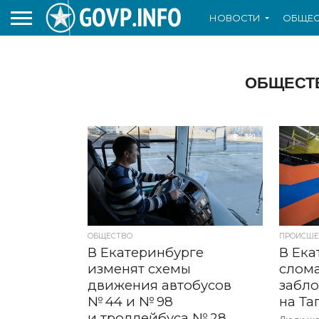
НОВОСТИ
ОБЩЕС
ОБЩЕСТ
381
ОБЩЕСТВО
ПРОИСШЕ
В Екатеринбурге
В Ека
изменят схемы
слом
движения автобусов
забл
№ 44 и № 98
на Та
и троллейбуса № 28