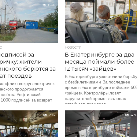
и, чтобы справиться
возмутилась грязными сиденьями.
624
336
вом пассажиров. С 29 апреля
Кондуктор ответил: «Не моя работа»
я в регионе...
Пассажирам нужно знать, куда
жаловаться на чистоту
в общественном...
О
НОВОСТИ
подписей за
В Екатеринбурге за два
ричку: жители
месяца поймали более
нского борются за
12 тысяч «зайцев»
ат поездов
В Екатеринбурге ужесточили борьб
с безбилетниками За последнее
конфликт вокруг электричек
время в Екатеринбурге поймали 60
инского продолжается
«зайцев». Контролёры ловят
посёлка Рефтинский
нарушителей прямо в салонах
 1000 подписей за возврат
автобусов, трамваев...
чки и написали обращение
натору. Свердловчанам
296
476
нать, как...