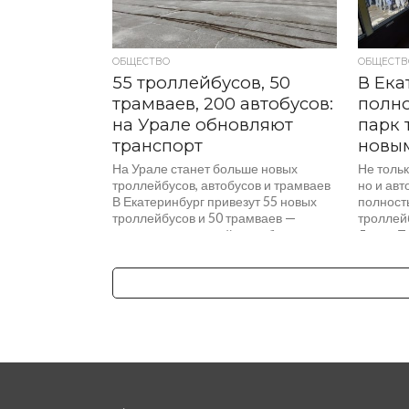
ОБЩЕСТВО
ОБЩЕСТВ
55 троллейбусов, 50
В Ека
трамваев, 200 автобусов:
полн
на Урале обновляют
парк 
транспорт
новы
На Урале станет больше новых
Не толь
троллейбусов, автобусов и трамваев
но и авт
В Екатеринбург привезут 55 новых
полност
троллейбусов и 50 трамваев —
троллей
происходит крупнейшее обновление
Денис Па
транспорта за 30 лет.
ездят 5
Свердловчане получат...
умеют об