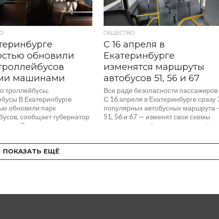
О
ОБЩЕСТВО
теринбурге
С 16 апреля в
остью обновили
Екатеринбурге
троллейбусов
изменятся маршруты
ми машинами
автобусов 51, 56 и 67
ко троллейбусы,
Все ради безопасности пассажиров
обусы В Екатеринбурге
С 16 апреля в Екатеринбурге сразу 
ью обновили парк
популярных автобусных маршрута 
бусов, сообщает губернатор
51, 56 и 67 — изменят свои схемы
слер. Теперь по городу
движения, сообщили в городской
5 новых машин, которые
мэрии. Власти...
ходиться без проводов....
ПОКАЗАТЬ ЕЩЁ