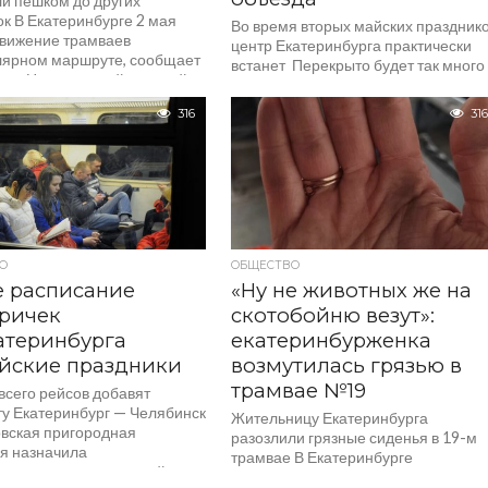
и пешком до других
к В Екатеринбурге 2 мая
Во время вторых майских праздник
движение трамваев
центр Екатеринбурга практически
лярном маршруте, сообщает
встанет Перекрыто будет так много
ад». Неисправный трамвай
улиц, что быстрее будет сразу
локировал пути, из-за чего
заложить время на то, чтобы...
316
316
е...
О
ОБЩЕСТВО
 расписание
«Ну не животных же на
ричек
скотобойню везут»:
атеринбурга
екатеринбурженка
йские праздники
возмутилась грязью в
трамвае №19
всего рейсов добавят
у Екатеринбург — Челябинск
Жительницу Екатеринбурга
вская пригородная
разозлили грязные сиденья в 19-м
я назначила
трамвае В Екатеринбурге
тельные поезда на майские
пассажирка 19-го трамвая