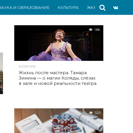
НАУКА И ОБРАЗОВАНИЕ
КУЛЬТУРА
ЖКХ
СПОРТ
АВ
1.8K
КУЛЬТУРА
Жизнь после мастера. Тамара
Зимина — о магии Коляды, слёзах
в зале и новой реальности театра
320