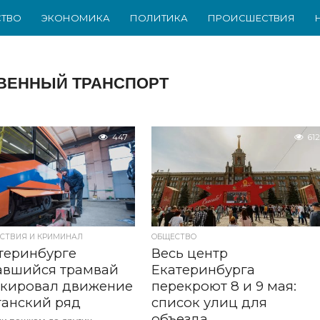
ТВО
ЭКОНОМИКА
ПОЛИТИКА
ПРОИСШЕСТВИЯ
ВЕННЫЙ ТРАНСПОРТ
447
612
СТВИЯ И КРИМИНАЛ
ОБЩЕСТВО
теринбурге
Весь центр
авшийся трамвай
Екатеринбурга
окировал движение
перекроют 8 и 9 мая:
ганский ряд
список улиц для
объезда